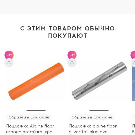
С ЭТИМ ТОВАРОМ ОБЫЧНО
ПОКУПАЮТ
HIT
HIT
H
Образец в шоу-руме
Образец в шоу-руме
Подложка Alpine floor
Подложка alpine floor
П
orange premium ixpe
silver foil blue eva
S