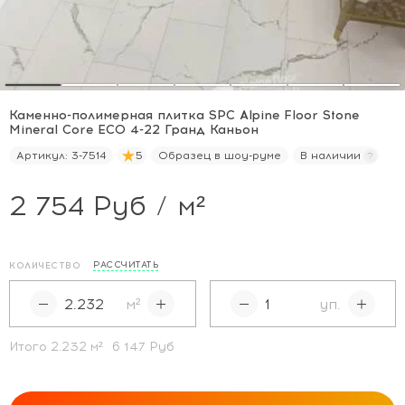
Каменно-полимерная плитка SPC Alpine Floor Stone
Mineral Core ECO 4-22 Гранд Каньон
Артикул:
3-7514
5
Образец в шоу-руме
В наличии
2 754 Руб / м²
РАССЧИТАТЬ
КОЛИЧЕСТВО
м²
уп.
Итого
2.232
м²
6 147 Руб