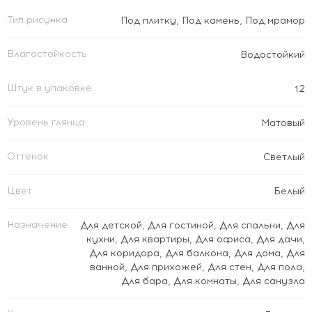
Тип рисунка
Под плитку
,
Под камень
,
Под мрамор
Влагостойкость
Водостойкий
Штук в упаковке
12
Уровень глянца
Матовый
Оттенок
Светлый
Цвет
Белый
Назначение
Для детской
,
Для гостиной
,
Для спальни
,
Для
кухни
,
Для квартиры
,
Для офиса
,
Для дачи
,
Для коридора
,
Для балкона
,
Для дома
,
Для
ванной
,
Для прихожей
,
Для стен
,
Для пола
,
Для бара
,
Для комнаты
,
Для санузла