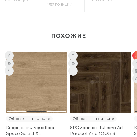
100 ПОЗИЦИЙ
52 ПОЗИЦИИ
1757 ПОЗИЦИЙ
ПОХОЖИЕ
-2
Образец в шоу-руме
Образец в шоу-руме
Кварцвинил Aquafloor
SPC ламинат Tulesna Art
К
Space Select XL
Parquet Aria 1005-9
S