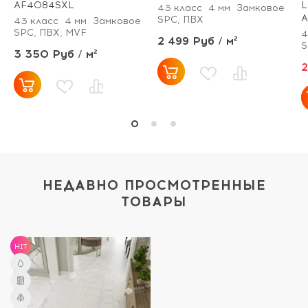
AF4084SXL
L
43 класс
4 мм
Замковое
A
SPC, ПВХ
43 класс
4 мм
Замковое
SPC, ПВХ, MVF
4
2 499 Руб / м²
S
3 350 Руб / м²
2
НЕДАВНО ПРОСМОТРЕННЫЕ
ТОВАРЫ
HIT