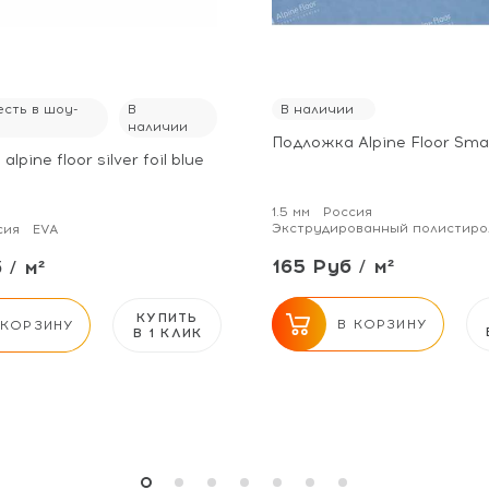
сть в шоу-
В
В наличии
наличии
Подложка Alpine Floor Smar
lpine floor silver foil blue
1.5 мм
Россия
Экструдированный полистиро
сия
EVA
165 Руб / м²
 / м²
КУПИТЬ
В КОРЗИНУ
 КОРЗИНУ
В 1 КЛИК