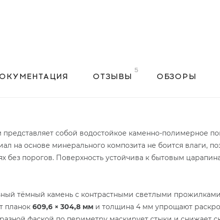
ОКУМЕНТАЦИЯ
ОТЗЫВЫ
ОБЗОРЫ
орм представляет собой водостойкое каменно-полимерное по
ал на основе минерального композита не боится влаги, п
нях без порогов. Поверхность устойчива к бытовым царапин
ный тёмный камень с контрастными светлыми прожилками,
т планок
609,6 × 304,8 мм
и толщина 4 мм упрощают раскро
бразной фаской по периметру маскирует стыки и снижает с