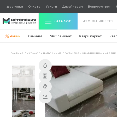
Доставка
Оплата
Услуги
Дизайнерам
Вопрос-ответ
КАТАЛОГ
Акции
Ламинат
SPC ламинат
Кварц паркет
Ква
Керамогранит
ГЛАВНАЯ
/
КАТАЛОГ
/
НАПОЛЬНЫЕ ПОКРЫТИЯ
/
КВАРЦВИНИЛ
/
ALPINE
Ламинат
Кварц паркет
Кварцвинил
Ковровая плитка
Паркетная доска
Инженерная доска