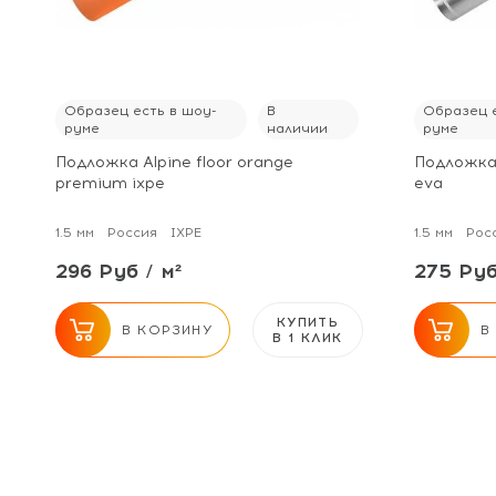
Образец есть в шоу-
В
Образец е
руме
наличии
руме
Подложка Alpine floor orange
Подложка a
premium ixpe
eva
1.5 мм
Россия
IXPE
1.5 мм
Рос
296 Руб / м²
275 Руб
КУПИТЬ
В КОРЗИНУ
В
В 1 КЛИК