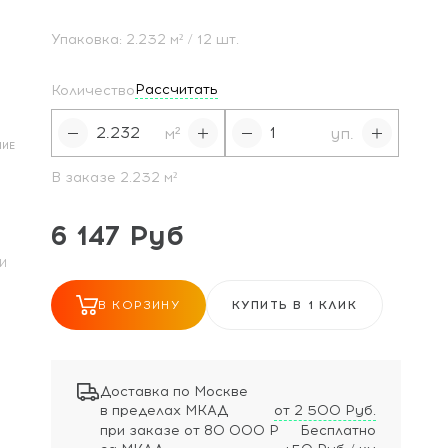
Упаковка:
2.232
м²
/ 12 шт.
Рассчитать
Количество
м²
уп.
НИЕ
В заказе
2.232
м²
6 147 Руб
И
В КОРЗИНУ
КУПИТЬ В 1 КЛИК
Доставка по Москве
в пределах МКАД
от 2 500 Руб.
при заказе
от 80 000 Р
Бесплатно