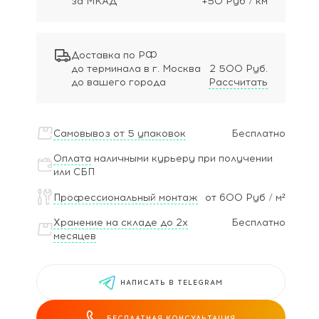
за МКАД
+50 Руб / км
Доставка по РФ
до терминала в г. Москва
2 500 Руб.
до вашего города
Рассчитать
Самовывоз от 5 упаковок
Бесплатно
Оплата
наличными курьеру при получении
или СБП
Профессиональный монтаж
от 600 Руб / м²
Хранение на складе до 2х
Бесплатно
месяцев
НАПИСАТЬ В TELEGRAM
БЕСПЛАТНАЯ КОНСУЛЬТАЦИЯ