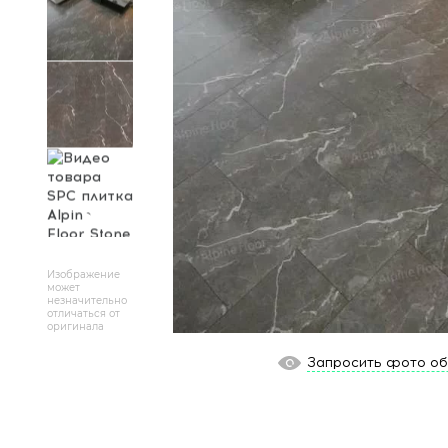
Массивная доска
Террасная доска
Аксессуары для укладки
Настенные покрытия
Отопительное оборудование
Бренды
Изображение
может
незначительно
Новинки
отличаться от
оригинала
По распродаже и скидке
Запросить фото о
Популярные товары