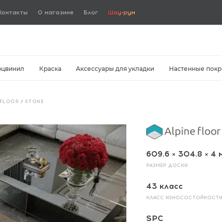
Контакты
О магазине
Блог
Шоу-рум
рцвинил
Краска
Аксессуары для укладки
Настенные покр
 FLOOR
/
STONE
609.6 × 304.8 × 4 
РАЗМЕР ДОСКИ
43 класс
КЛАСС ИЗНОСОСТОЙКОСТ
SPC