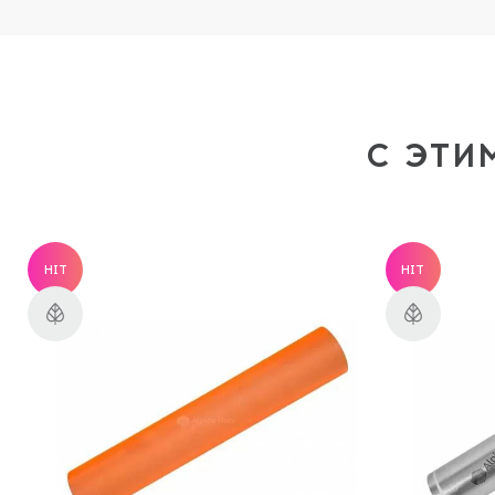
С ЭТИ
HIT
HIT