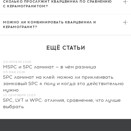
СКОЛЬКО ПРОСЛУЖИТ КВАРЦВИНИЛ ПО СРАВНЕНИЮ
для пола, и для стен, легче обоих материалов. Кварцвинил не
С КЕРАМОГРАНИТОМ?
раскалывается при падении предметов и не требует затирки швов.
Керамогранит — 30–50 лет при правильной укладке. Кварцвинил
43 класса — 20–25 лет в квартире. Однако замена кварцвинила
МОЖНО ЛИ КОМБИНИРОВАТЬ КВАРЦВИНИЛ И
проще и дешевле: не нужен демонтаж стяжки, замковое покрытие
КЕРАМОГРАНИТ?
снимается за пару часов.
Да, это популярное решение:
керамогранит
— в прихожей у двери
(максимальная износостойкость), кварцвинил — в остальной части
квартиры. Стык оформляется порожком или без него, если уровни
ЕЩЁ СТАТЬИ
совпадают. Толщины подбирайте заранее.
05 АПРЕЛЯ 2026
MSPC и SPC ламинат — в чём разница
05 МАЯ 2026
SPC ламинат на клей: можно ли приклеивать
замковый SPC к полу и когда это действительно
нужно
10 СЕНТЯБРЯ 2025
SPC, LVT и WPC: отличия, сравнение, что лучше
выбрать