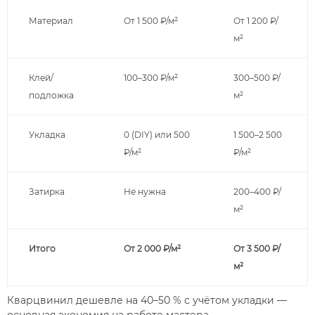
Материал
От 1 500 ₽/м²
От 1 200 ₽/
м²
Клей/
100–300 ₽/м²
300–500 ₽/
подложка
м²
Укладка
0 (DIY) или 500
1 500–2 500
₽/м²
₽/м²
Затирка
Не нужна
200–400 ₽/
м²
Итого
От 2 000 ₽/м²
От 3 500 ₽/
м²
Кварцвинил дешевле на 40–50 % с учётом укладки —