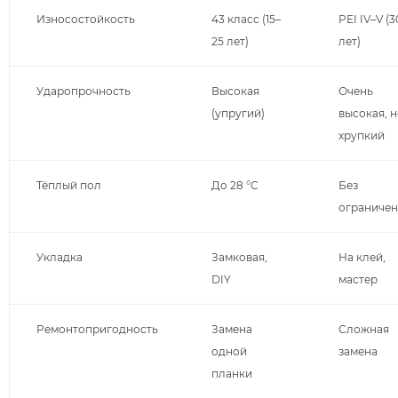
Износостойкость
43 класс (15–
PEI IV–V (3
25 лет)
лет)
Ударопрочность
Высокая
Очень
(упругий)
высокая, 
хрупкий
Тёплый пол
До 28 °C
Без
ограниче
Укладка
Замковая,
На клей,
DIY
мастер
Ремонтопригодность
Замена
Сложная
одной
замена
планки