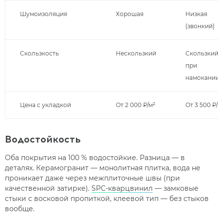
Шумоизоляция
Хорошая
Низкая
(звонкий)
Скользкость
Нескользкий
Скользки
при
намокани
Цена с укладкой
От 2 000 ₽/м²
От 3 500 ₽
Водостойкость
Оба покрытия на 100 % водостойкие. Разница — в
деталях. Керамогранит — монолитная плитка, вода не
проникает даже через межплиточные швы (при
качественной затирке).
SPC-кварцвинил
— замковые
стыки с восковой пропиткой, клеевой тип — без стыков
вообще.