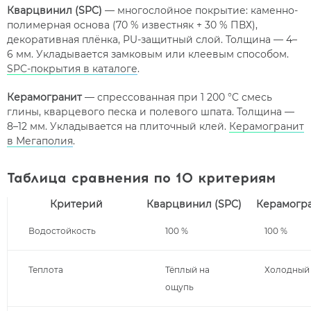
Кварцвинил (SPC)
— многослойное покрытие: каменно-
полимерная основа (70 % известняк + 30 % ПВХ),
декоративная плёнка, PU-защитный слой. Толщина — 4–
6 мм. Укладывается замковым или клеевым способом.
SPC-покрытия в каталоге
.
Керамогранит
— спрессованная при 1 200 °C смесь
глины, кварцевого песка и полевого шпата. Толщина —
8–12 мм. Укладывается на плиточный клей.
Керамогранит
в Мегаполия
.
Таблица сравнения по 10 критериям
Критерий
Кварцвинил (SPC)
Керамогр
Водостойкость
100 %
100 %
Теплота
Тёплый на
Холодный
ощупь