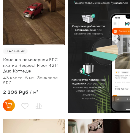
В наличии
Каменно-полимерная SPC
плитка Respect Floor 4214
Дуб Коттедж
43 класс
5 мм
Замковое
SPC
2 206 Руб / м²