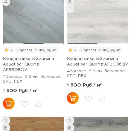
5
Образец в шоу-руме
5
Образец в шоу-руме
Кварцвиниловый ламинат
Кварцвиниловый ламинат
Aquafloor Quartz
Aquafloor Quartz AF3506QV
AF3505QV
43 класс
3.5 мм
Замковое
SPC, ПВХ
43 класс
3.5 мм
Замковое
SPC, ПВХ
1 600 Руб / м²
1 600 Руб / м²