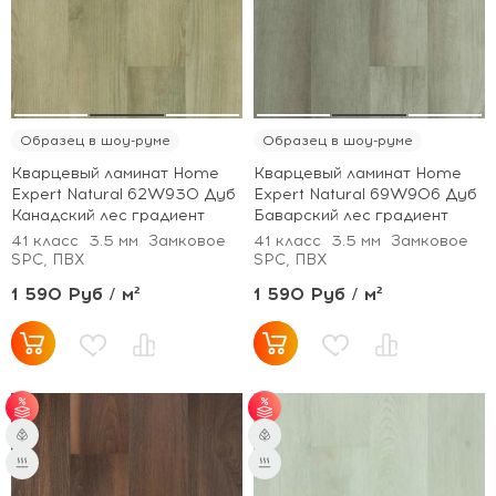
Образец в шоу-руме
Образец в шоу-руме
Кварцевый ламинат Home
Кварцевый ламинат Home
Expert Natural 62W930 Дуб
Expert Natural 69W906 Дуб
Канадский лес градиент
Баварский лес градиент
41 класс
3.5 мм
Замковое
41 класс
3.5 мм
Замковое
SPC, ПВХ
SPC, ПВХ
1 590 Руб / м²
1 590 Руб / м²
от 60 м² - скидка 6%.
от 60 м² - скидка 6%.