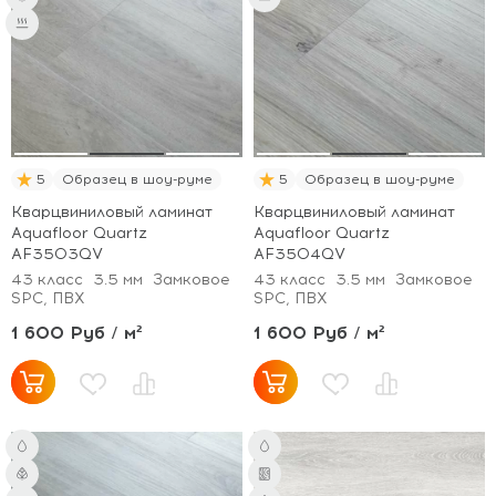
5
Образец в шоу-руме
5
Образец в шоу-руме
Кварцвиниловый ламинат
Кварцвиниловый ламинат
Aquafloor Quartz
Aquafloor Quartz
AF3503QV
AF3504QV
43 класс
3.5 мм
Замковое
43 класс
3.5 мм
Замковое
SPC, ПВХ
SPC, ПВХ
1 600 Руб / м²
1 600 Руб / м²