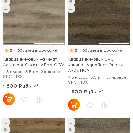
5
Образец в шоу-руме
5
Образец в шоу-руме
Кварцвиниловый ламинат
Кварцвиниловый SPC
Aquafloor Quartz AF3510QV
ламинат Aquafloor Quartz
AF3511QV
43 класс
3.5 мм
Замковое
SPC, ПВХ
43 класс
3.5 мм
Замковое
SPC, ПВХ
1 600 Руб / м²
1 600 Руб / м²