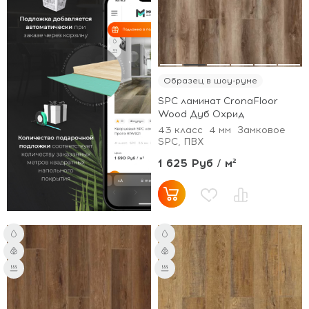
Образец в шоу-руме
SPC ламинат CronaFloor
Wood Дуб Охрид
43 класс
4 мм
Замковое
SPC, ПВХ
1 625 Руб / м²