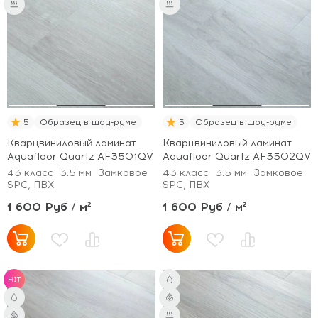
5
Образец в шоу-руме
5
Образец в шоу-руме
Кварцвиниловый ламинат
Кварцвиниловый ламинат
Aquafloor Quartz AF3501QV
Aquafloor Quartz AF3502QV
43 класс
3.5 мм
Замковое
43 класс
3.5 мм
Замковое
SPC, ПВХ
SPC, ПВХ
1 600 Руб / м²
1 600 Руб / м²
HIT