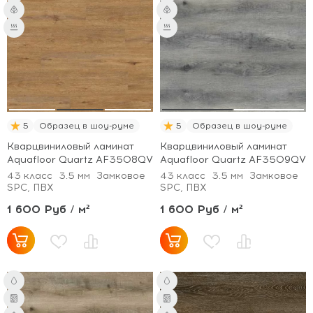
5
Образец в шоу-руме
5
Образец в шоу-руме
Кварцвиниловый ламинат
Кварцвиниловый ламинат
Aquafloor Quartz AF3508QV
Aquafloor Quartz AF3509QV
43 класс
3.5 мм
Замковое
43 класс
3.5 мм
Замковое
SPC, ПВХ
SPC, ПВХ
1 600 Руб / м²
1 600 Руб / м²