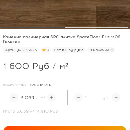
Каменно-полимерная SPC плитка SpaceFloor Eris 1106
Галатея
Артикул:
2-15523
0
Нет в шоу-руме
В наличии
1 600 Руб / м²
РАССЧИТАТЬ
КОЛИЧЕСТВО
м²
уп.
Итого
3.069
м²
4 910 Руб