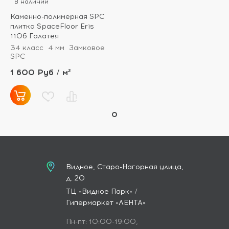
В наличии
Каменно-полимерная SPC
плитка SpaceFloor Eris
1106 Галатея
34 класс
4 мм
Замковое
SPC
1 600 Руб / м²
Видное, Старо-Нагорная улица,
д. 20
ТЦ «Видное Парк» /
Гипермаркет «ЛЕНТА»
Пн-пт: 10:00-19:00,