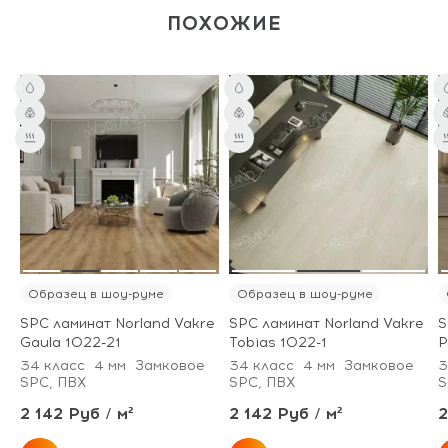
ПОХОЖИЕ
Образец в шоу-руме
Образец в шоу-руме
SPC ламинат Norland Vakre
SPC ламинат Norland Vakre
S
Gaula 1022-21
Tobias 1022-1
P
34 класс
4 мм
Замковое
34 класс
4 мм
Замковое
3
SPC, ПВХ
SPC, ПВХ
S
2 142 Руб / м²
2 142 Руб / м²
2