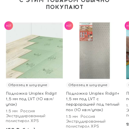
С ЭТИМ ТОВАРОМ ОБЫЧНО
ПОКУПАЮТ
HIT
HIT
H
Образец в шоу-руме
Образец в шоу-руме
Подложка Uniplex Ridgit
Подложка Uniplex Ridgit+
П
1,5 мм под LVT (10 кв.м/
1,5 мм под LVT с
п
упак)
перфорацией под теплый
1
пол (10 кв.м/упак)
Э
1.5 мм
Россия
п
Экструдированный
1.5 мм
Россия
полистирол XPS
Экструдированный
1
полистирол XPS