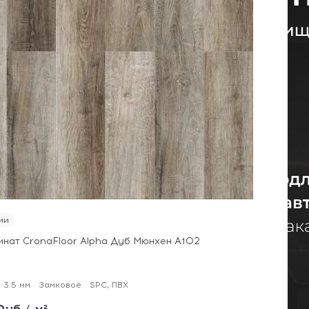
ии
инат CronaFloor Alpha Дуб Мюнхен А102
3.5 мм
Замковое
SPC, ПВХ