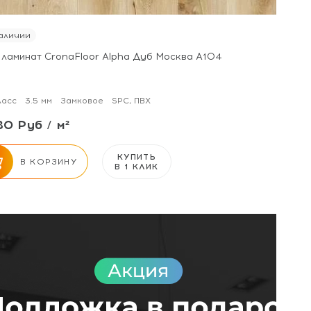
аличии
 ламинат CronaFloor Alpha Дуб Москва А104
ласс
3.5 мм
Замковое
SPC, ПВХ
80 Руб / м²
КУПИТЬ
В КОРЗИНУ
В 1 КЛИК