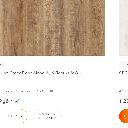
ии
В н
инат CronaFloor Alpha Дуб Париж А105
SPC
3.5 мм
Замковое
SPC, ПВХ
43 к
Руб / м²
1 2
КУПИТЬ
В КОРЗИНУ
В 1 КЛИК