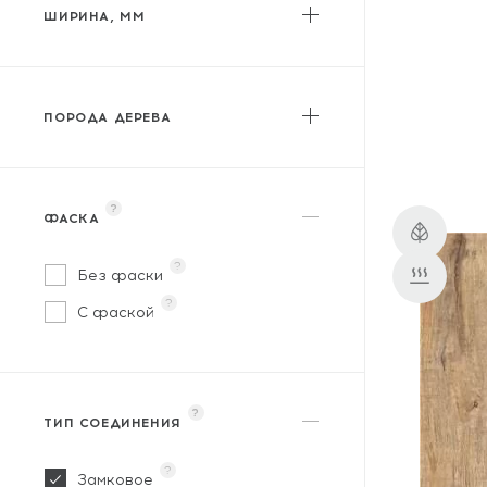
ШИРИНА, ММ
от
до
ПОРОДА ДЕРЕВА
?
ФАСКА
Акация
?
Бамбук
Без фаски
?
Береза
С фаской
Бук
Венге
?
Вяз
ТИП СОЕДИНЕНИЯ
Гикори
?
Замковое