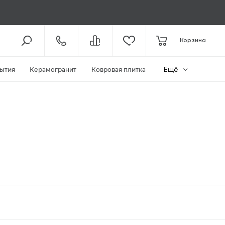
8 (800) 301-61-43
Корзина
КОЛЛ-ЦЕНТР /
С 11:00
+7 (495) 118-29-26
ШОУ-РУМ /
С 11:00
Ещё
ытия
Керамогранит
Ковровая плитка
ЗАКАЗАТЬ ЗВОНОК
ZAKAZ@MEGAPOLIYA.RU
E-MAIL
Видное, ул. Старо-Нагорная, д.
20 ТЦ «Видное Парк»
ШОУ-РУМ