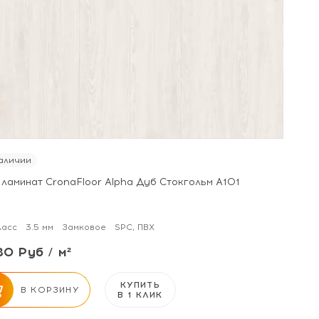
аличии
 ламинат CronaFloor Alpha Дуб Стокгольм А101
ласс
3.5 мм
Замковое
SPC, ПВХ
80 Руб / м²
КУПИТЬ
В КОРЗИНУ
В 1 КЛИК