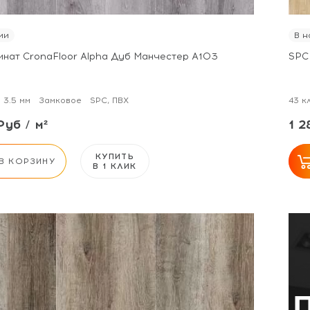
ии
В н
инат CronaFloor Alpha Дуб Манчестер А103
SPC
3.5 мм
Замковое
SPC, ПВХ
43 к
Руб / м²
1 2
КУПИТЬ
В КОРЗИНУ
В 1 КЛИК