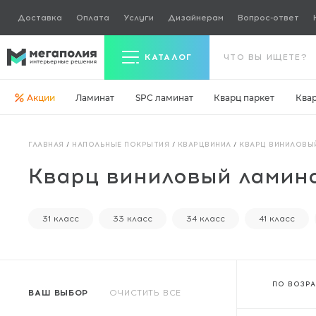
Доставка
Оплата
Услуги
Дизайнерам
Вопрос-ответ
КАТАЛОГ
Акции
Ламинат
SPC ламинат
Кварц паркет
Ква
Керамогранит
ГЛАВНАЯ
/
НАПОЛЬНЫЕ ПОКРЫТИЯ
/
КВАРЦВИНИЛ
/
КВАРЦ ВИНИЛОВЫ
Ламинат
Кварц виниловый ламин
Кварц паркет
Кварцвинил
31 класс
33 класс
34 класс
41 класс
Ковровая плитка
Паркетная доска
ПО ВОЗР
ВАШ ВЫБОР
ОЧИСТИТЬ ВСЕ
Инженерная доска