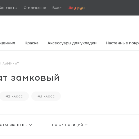
Контакты
О магазине
Блог
Шоу-рум
рцвинил
Краска
Аксессуары для укладки
Настенные покр
Й ЛАМИНАТ
ат замковый
42 класс
43 класс
АСТАНИЮ ЦЕНЫ
ПО 36 ПОЗИЦИЙ