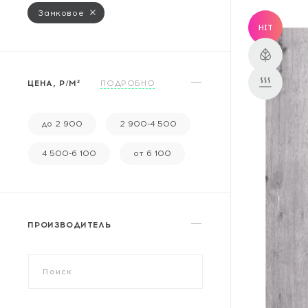
Массивная доска
Замковое
HIT
Террасная доска
Аксессуары для укладки
ЦЕНА, Р/М²
ПОДРОБНО
Настенные покрытия
Отопительное оборудование
до 2 900
2 900-4 500
Бренды
4 500-6 100
от 6 100
Новинки
ПРОИЗВОДИТЕЛЬ
По распродаже и скидке
Популярные товары