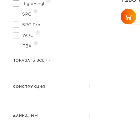
1 280 
?
RigidVinyl
?
SPC
SPC Pro
?
WPC
?
ПВХ
?
?
?
?
?
ПОКАЗАТЬ ВСЕ
КОНСТРУКЦИЯ
Мягкий / гибкий
Жесткий
ДЛИНА, ММ
от
до