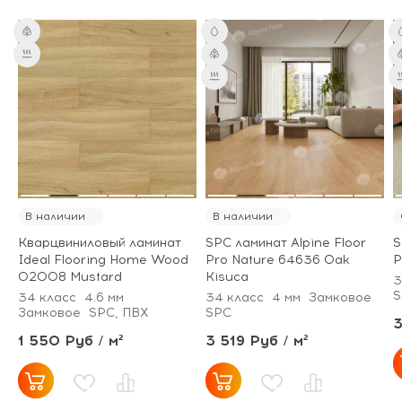
В наличии
В наличии
Кварцвиниловый ламинат
SPC ламинат Alpine Floor
S
Ideal Flooring Home Wood
Pro Nature 64636 Oak
P
02008 Mustard
Kisuca
3
S
34 класс
4.6 мм
34 класс
4 мм
Замковое
Замковое
SPC, ПВХ
SPC
3
1 550 Руб / м²
3 519 Руб / м²