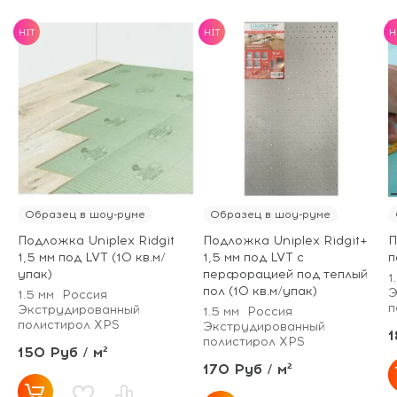
HIT
HIT
H
Образец в шоу-руме
Образец в шоу-руме
Подложка Uniplex Ridgit
Подложка Uniplex Ridgit+
П
1,5 мм под LVT (10 кв.м/
1,5 мм под LVT с
п
упак)
перфорацией под теплый
1
пол (10 кв.м/упак)
Э
1.5 мм
Россия
п
Экструдированный
1.5 мм
Россия
полистирол XPS
Экструдированный
1
полистирол XPS
150 Руб / м²
170 Руб / м²