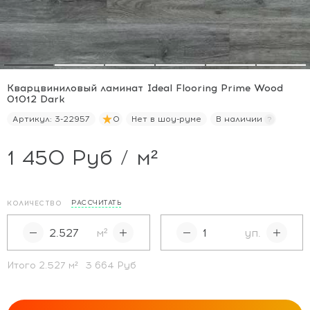
Кварцвиниловый ламинат Ideal Flooring Prime Wood
01012 Dark
Артикул:
3-22957
0
Нет в шоу-руме
В наличии
1 450 Руб / м²
РАССЧИТАТЬ
КОЛИЧЕСТВО
м²
уп.
Итого
2.527
м²
3 664 Руб