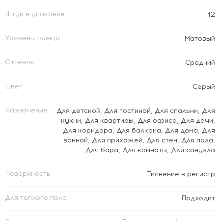
Штук в упаковке
12
Уровень глянца
Матовый
Оттенок
Средний
Цвет
Серый
Назначение
Для детской
,
Для гостиной
,
Для спальни
,
Для
кухни
,
Для квартиры
,
Для офиса
,
Для дачи
,
Для коридора
,
Для балкона
,
Для дома
,
Для
ванной
,
Для прихожей
,
Для стен
,
Для пола
,
Для бара
,
Для комнаты
,
Для санузла
Поверхность
Тиснение в регистр
Для теплого пола
Подходит