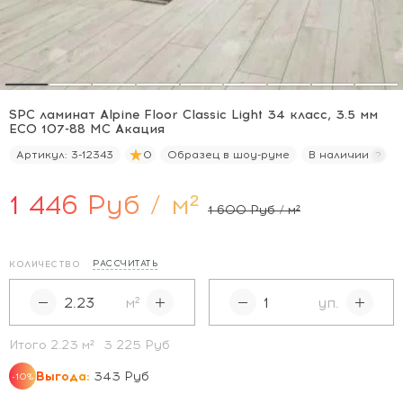
SPC ламинат Alpine Floor Classic Light 34 класс, 3.5 мм
ECO 107-88 МС Акация
Артикул:
3-12343
0
Образец в шоу-руме
В наличии
1 446 Руб / м²
1 600 Руб / м²
РАССЧИТАТЬ
КОЛИЧЕСТВО
м²
уп.
Итого
2.23
м²
3 225 Руб
Выгода:
343 Руб
-10%