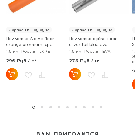
Образец в шоу-руме
Образец в шоу-руме
Подложка Alpine floor
Подложка alpine floor
П
orange premium ixpe
silver foil blue eva
S
1.5 мм
Россия
IXPE
1.5 мм
Россия
EVA
1
Э
296 Руб / м²
275 Руб / м²
п
1
ВАМ ПРИГОДИТСЯ