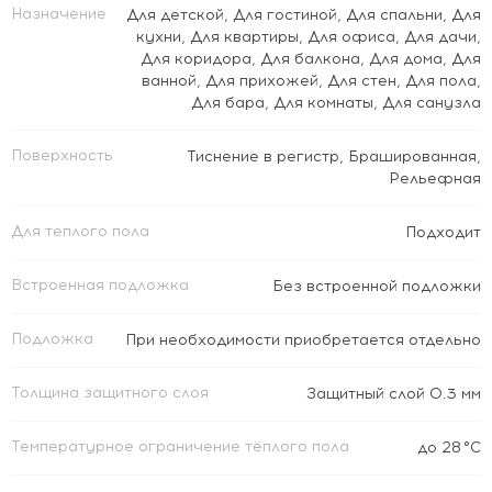
Назначение
Для детской
,
Для гостиной
,
Для спальни
,
Для
кухни
,
Для квартиры
,
Для офиса
,
Для дачи
,
Для коридора
,
Для балкона
,
Для дома
,
Для
ванной
,
Для прихожей
,
Для стен
,
Для пола
,
Для бара
,
Для комнаты
,
Для санузла
Поверхность
Тиснение в регистр
,
Брашированная
,
Рельефная
Для теплого пола
Подходит
Встроенная подложка
Без встроенной подложки
Подложка
При необходимости приобретается отдельно
Толщина защитного слоя
Защитный слой 0.3 мм
Температурное ограничение тёплого пола
до 28 °C