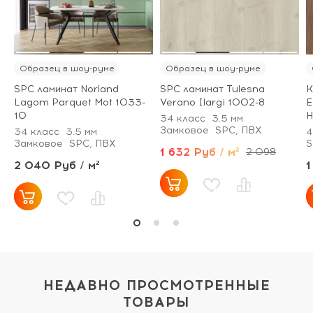
Образец в шоу-руме
Образец в шоу-руме
SPC ламинат Norland
SPC ламинат Tulesna
К
Lagom Parquet Mot 1033-
Verano Ilargi 1002-8
E
10
Н
34 класс
3.5 мм
Замковое
SPC, ПВХ
34 класс
3.5 мм
4
Замковое
SPC, ПВХ
S
1 632 Руб / м²
2 098
2 040 Руб / м²
1
НЕДАВНО ПРОСМОТРЕННЫЕ
ТОВАРЫ