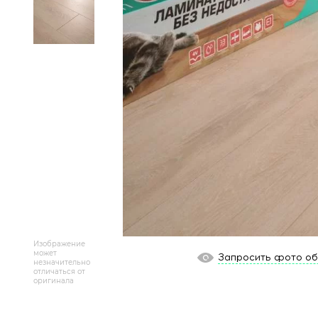
Массивная доска
Террасная доска
Аксессуары для укладки
Настенные покрытия
Отопительное оборудование
Бренды
Новинки
Изображение
По распродаже и скидке
может
Запросить фото о
незначительно
отличаться от
Популярные товары
оригинала