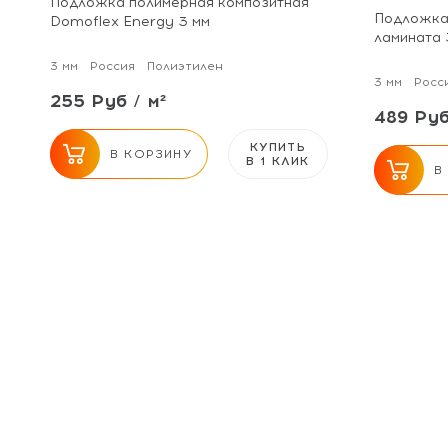
Подложка полимерная композитная
Подложка 
Domoflex Energy 3 мм
ламината 
3 мм
Россия
Полиэтилен
3 мм
Росс
255 Руб / м²
489 Руб
КУПИТЬ
В КОРЗИНУ
В 1 КЛИК
В