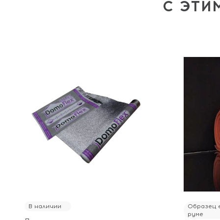
С ЭТИ
В наличии
Образец е
руме