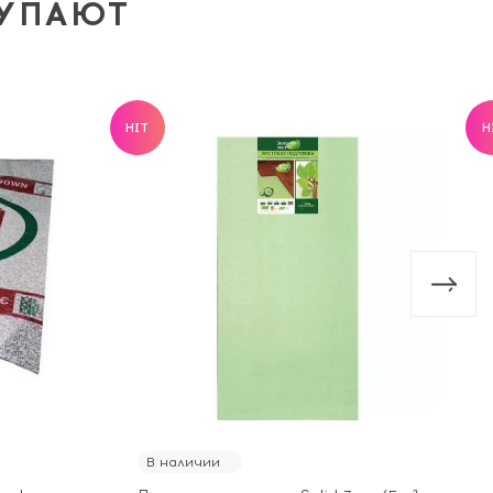
КУПАЮТ
HIT
H
В наличии