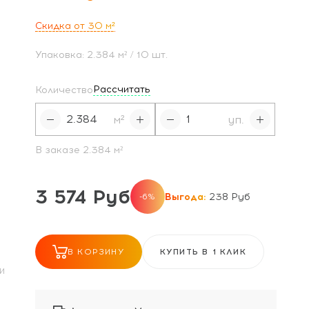
Скидка от 30
м²
Упаковка:
2.384
м²
/ 10 шт.
Рассчитать
Количество
м²
уп.
В заказе
2.384
м²
3 574 Руб
Выгода:
238 Руб
-6%
В КОРЗИНУ
КУПИТЬ В 1 КЛИК
И