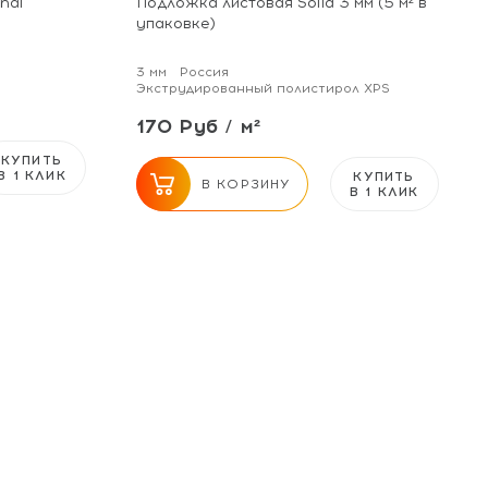
nal
Подложка листовая Solid 3 мм (5 м² в
упаковке)
3 мм
Россия
Экструдированный полистирол XPS
170 Руб / м²
КУПИТЬ
В 1 КЛИК
КУПИТЬ
В КОРЗИНУ
В 1 КЛИК