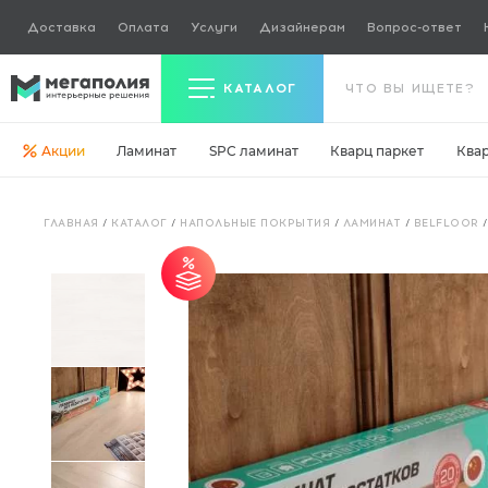
Доставка
Оплата
Услуги
Дизайнерам
Вопрос-ответ
КАТАЛОГ
Акции
Ламинат
SPC ламинат
Кварц паркет
Ква
Керамогранит
ГЛАВНАЯ
/
КАТАЛОГ
/
НАПОЛЬНЫЕ ПОКРЫТИЯ
/
ЛАМИНАТ
/
BELFLOOR
Ламинат
Кварц паркет
от 30 м² - скидка 5%.
Кварцвинил
Ковровая плитка
Паркетная доска
Инженерная доска