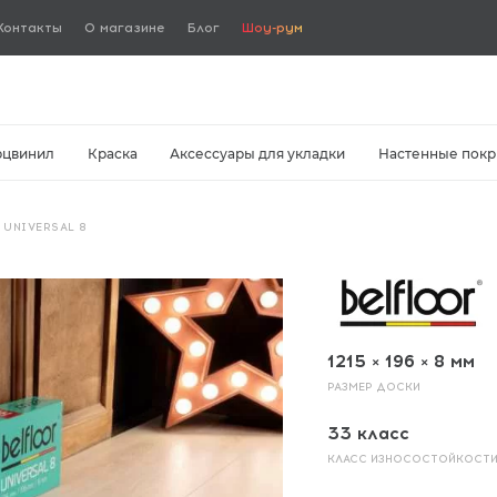
Контакты
О магазине
Блог
Шоу-рум
рцвинил
Краска
Аксессуары для укладки
Настенные покр
/
UNIVERSAL 8
1215 × 196 × 8 мм
РАЗМЕР ДОСКИ
33 класс
КЛАСС ИЗНОСОСТОЙКОСТ