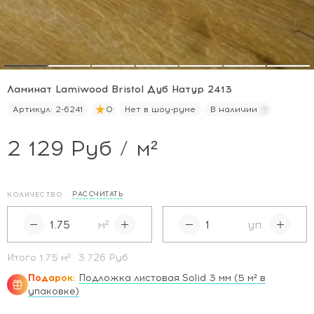
Ламинат Lamiwood Bristol Дуб Натур 2413
Артикул:
2-6241
0
Нет в шоу-руме
В наличии
2 129 Руб / м²
РАССЧИТАТЬ
КОЛИЧЕСТВО
м²
уп.
Итого
1.75
м²
3 726 Руб
Подарок:
Подложка листовая Solid 3 мм (5 м² в
упаковке)