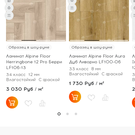
от 101 м² - скидка
от 101 м² - скидка
10%.
10%.
Образец в шоу-руме
Образец в шоу-руме
Ламинат Alpine Floor
Ламинат Alpine Floor Aura
Л
Herringbone 12 Pro Берри
Дуб Ливорно LF100-06
I
LF106-13
1
33 класс
8 мм
Влагостойкий
С фаской
34 класс
12 мм
3
Влагостойкий
С фаской
В
1 730 Руб / м²
3 030 Руб / м²
2