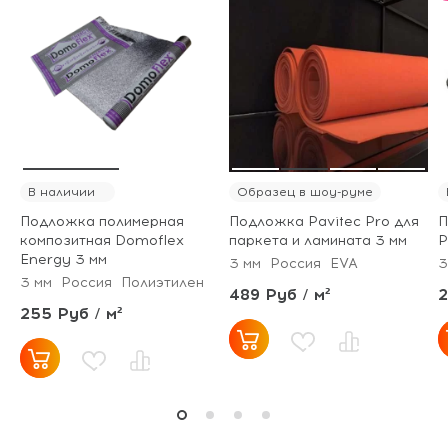
В наличии
Образец в шоу-руме
Подложка полимерная
Подложка Pavitec Pro для
П
композитная Domoflex
паркета и ламината 3 мм
P
Energy 3 мм
3 мм
Россия
EVA
3
3 мм
Россия
Полиэтилен
489 Руб / м²
2
255 Руб / м²