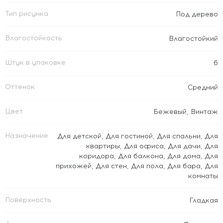
Тип рисунка
Под дерево
Влагостойкость
Влагостойкий
Штук в упаковке
6
Оттенок
Средний
Цвет
Бежевый
,
Винтаж
Назначение
Для детской
,
Для гостиной
,
Для спальни
,
Для
квартиры
,
Для офиса
,
Для дачи
,
Для
коридора
,
Для балкона
,
Для дома
,
Для
прихожей
,
Для стен
,
Для пола
,
Для бара
,
Для
комнаты
Поверхность
Гладкая