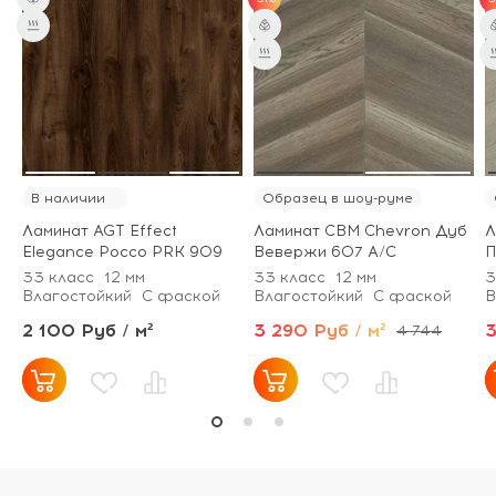
от 31 м² - скидка 3%;
от 51 м² - скидка 5%.
В наличии
Образец в шоу-руме
Ламинат AGT Effect
Ламинат CBM Chevron Дуб
Л
Elegance Россо PRK 909
Вевержи 607 А/С
П
33 класс
12 мм
33 класс
12 мм
3
Влагостойкий
С фаской
Влагостойкий
С фаской
В
2 100 Руб / м²
3 290 Руб / м²
3
4 744