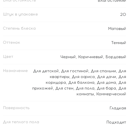
Влагостойкость
Влагостойкий
Штук в упаковке
20
Степень блеска
Матовый
Оттенок
Темный
Цвет
Черный
,
Коричневый
,
Бордовый
Назначение
Для детской
,
Для гостиной
,
Для спальни
,
Для
квартиры
,
Для офиса
,
Для дачи
,
Для
коридора
,
Для балкона
,
Для дома
,
Для
прихожей
,
Для стен
,
Для пола
,
Для бара
,
Для
комнаты
,
Коммерческий
Поверхность
Гладкая
Для теплого пола
Подходит