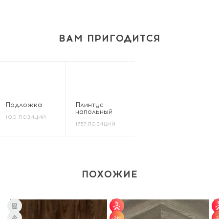
ВАМ ПРИГОДИТСЯ
Подложка
Плинтус
напольный
100 ПОЗИЦИЙ
1757 ПОЗИЦИЙ
ПОХОЖИЕ
-31%
-3