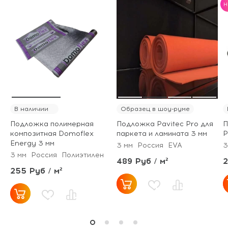
H
В наличии
Образец в шоу-руме
Подложка полимерная
Подложка Pavitec Pro для
П
композитная Domoflex
паркета и ламината 3 мм
P
Energy 3 мм
3 мм
Россия
EVA
3
3 мм
Россия
Полиэтилен
489 Руб / м²
2
255 Руб / м²