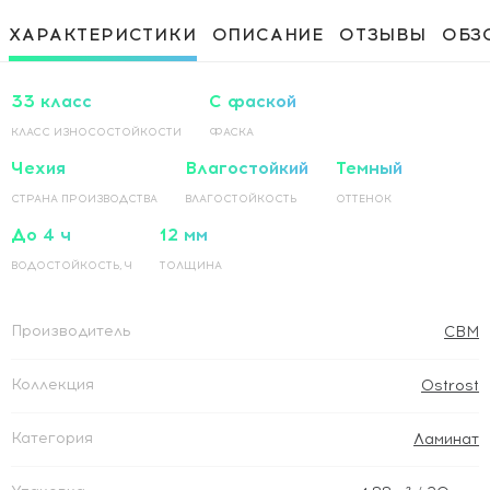
диагонали
Приклеивание ламинированного
1 500 Руб / м²
ХАРАКТЕРИСТИКИ
ОПИСАНИЕ
ОТЗЫВЫ
ОБЗ
покрытия на основание по прямой
Приклеивание ламинированного
1 500 Руб / м²
покрытия на основание по диагонали
33 класс
С фаской
КЛАСС ИЗНОСОСТОЙКОСТИ
ФАСКА
Чехия
Влагостойкий
Темный
СТРАНА ПРОИЗВОДСТВА
ВЛАГОСТОЙКОСТЬ
ОТТЕНОК
До 4 ч
12 мм
ВОДОСТОЙКОСТЬ, Ч
ТОЛЩИНА
Производитель
CBM
Коллекция
Ostrost
Категория
Ламинат