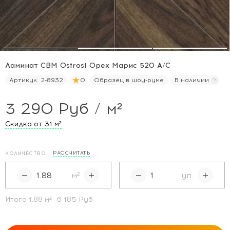
Ламинат CBM Ostrost Орех Марис 520 А/С
Артикул:
2-8932
0
Образец в шоу-руме
В наличии
3 290 Руб / м²
Скидка от 31
м²
РАССЧИТАТЬ
КОЛИЧЕСТВО
м²
уп.
Итого
1.88
м²
6 185 Руб