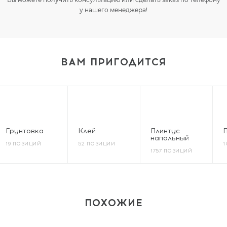
у нашего менеджера!
ВАМ ПРИГОДИТСЯ
Грунтовка
Клей
Плинтус
напольный
19 ПОЗИЦИЙ
52 ПОЗИЦИИ
1
1757 ПОЗИЦИЙ
ПОХОЖИЕ