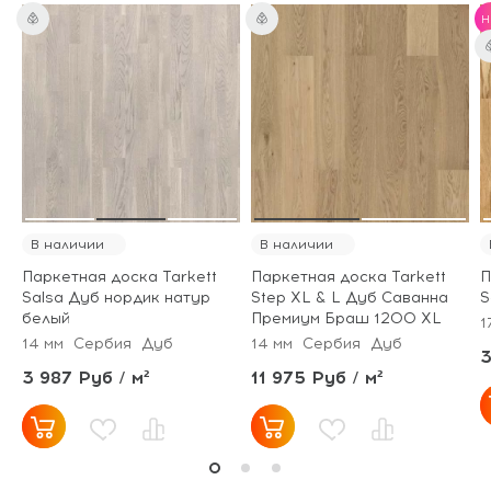
H
В наличии
В наличии
Паркетная доска Tarkett
Паркетная доска Tarkett
П
Salsa Дуб нордик натур
Step XL & L Дуб Саванна
S
белый
Премиум Браш 1200 XL
1
14 мм
Сербия
Дуб
14 мм
Сербия
Дуб
3
3 987 Руб / м²
11 975 Руб / м²