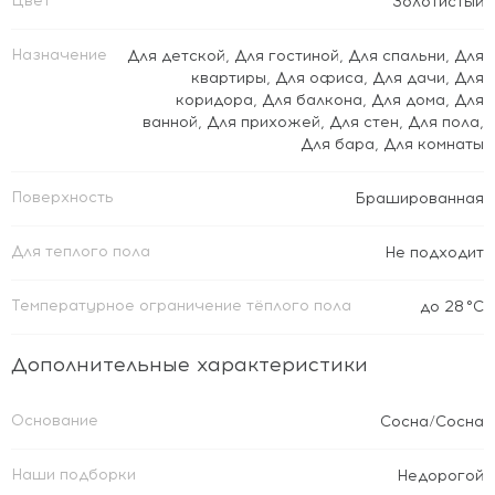
Цвет
Золотистый
Назначение
Для детской
,
Для гостиной
,
Для спальни
,
Для
квартиры
,
Для офиса
,
Для дачи
,
Для
коридора
,
Для балкона
,
Для дома
,
Для
ванной
,
Для прихожей
,
Для стен
,
Для пола
,
Для бара
,
Для комнаты
Поверхность
Брашированная
Для теплого пола
Не подходит
Температурное ограничение тёплого пола
до 28 °C
Дополнительные характеристики
Основание
Сосна/Сосна
Наши подборки
Недорогой