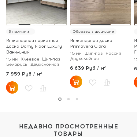
В наличии
Образец в шоу-руме
Инженерная паркетная
Инженерная доска
И
доска Damy Floor Luxury
Primavera Cidra
P
Ванильный
F
15 мм
Шип-паз
Россия
Двухслойная
15 мм
Клеевое, Шип-паз
1
Беларусь
Двухслойная
6 639 Руб / м²
6
7 959 Руб / м²
НЕДАВНО ПРОСМОТРЕННЫЕ
ТОВАРЫ