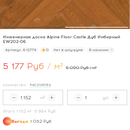
Инженерная доска Alpine Floor Castle Дуб Имбирный
EW202-06
Артикул:
6-12779
0
Нет в шоу-руме
В наличии
5 177 Руб / м²
6 090 Руб / м²
РАССЧИТАТЬ
КОЛИЧЕСТВО
м²
уп.
Итого
1.152
м²
5 964 Руб
Выгода:
1 052 Руб
-15%