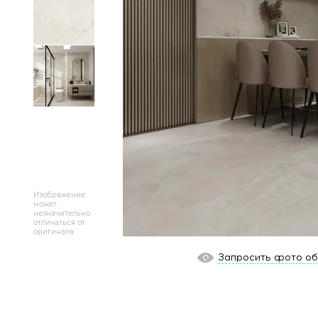
Массивная доска
Террасная доска
Аксессуары для укладки
Настенные покрытия
Отопительное оборудование
Бренды
Изображение
может
незначительно
Новинки
отличаться от
оригинала
По распродаже и скидке
Запросить фото о
Популярные товары