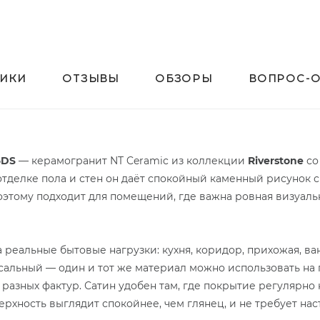
ТИКИ
ОТЗЫВЫ
ОБЗОРЫ
ВОПРОС-О
6DS
— керамогранит NT Ceramic из коллекции
Riverstone
со
тделке пола и стен он даёт спокойный каменный рисунок 
оэтому подходит для помещений, где важна ровная визуальн
реальные бытовые нагрузки: кухня, коридор, прихожая, ванн
альный — один и тот же материал можно использовать на п
разных фактур. Сатин удобен там, где покрытие регулярно 
рхность выглядит спокойнее, чем глянец, и не требует нас