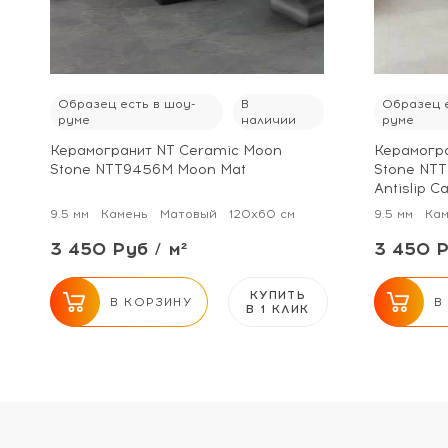
Образец есть в шоу-
В
Образец е
руме
наличии
руме
Керамогранит NT Ceramic Moon
Керамогра
Stone NTT9456M Moon Mat
Stone NTT
Antislip C
9.5 мм
Камень
Матовый
120x60 см
9.5 мм
Кам
3 450 Руб / м²
3 450 Р
КУПИТЬ
В КОРЗИНУ
В
В 1 КЛИК