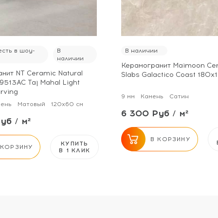
сть в шоу-
В
В наличии
наличии
Керамогранит Maimoon Ce
нит NT Ceramic Natural
Slabs Galactico Coast 180х
9513AC Taj Mahal Light
arving
9 мм
Камень
Сатин
ень
Матовый
120x60 см
6 300 Руб / м²
уб / м²
В КОРЗИНУ
КУПИТЬ
 КОРЗИНУ
В 1 КЛИК