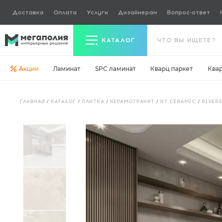
Доставка
Оплата
Услуги
Дизайнерам
Вопрос-ответ
КАТАЛОГ
Акции
Ламинат
SPC ламинат
Кварц паркет
Ква
Керамогранит
ГЛАВНАЯ
/
КАТАЛОГ
/
ПЛИТКА
/
КЕРАМОГРАНИТ
/
NT CERAMIC
/
RIVER
Ламинат
Кварц паркет
Кварцвинил
Ковровая плитка
Паркетная доска
Инженерная доска