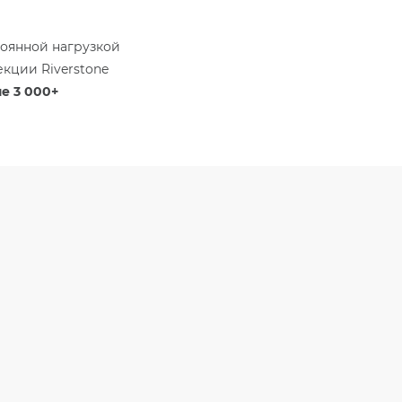
тоянной нагрузкой
кции Riverstone
е 3 000+