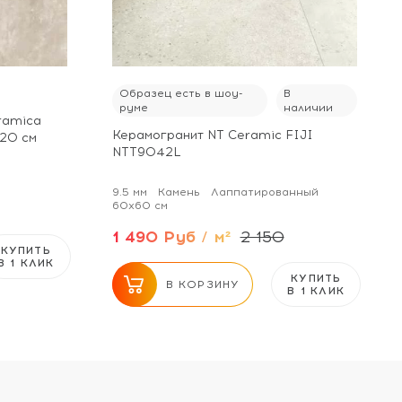
Образец есть в шоу-
В
руме
наличии
ramica
Керамогранит NT Ceramic FIJI
120 см
NTT9042L
9.5 мм
Камень
Лаппатированный
60x60 см
1 490 Руб / м²
2 150
КУПИТЬ
В 1 КЛИК
КУПИТЬ
В КОРЗИНУ
В 1 КЛИК