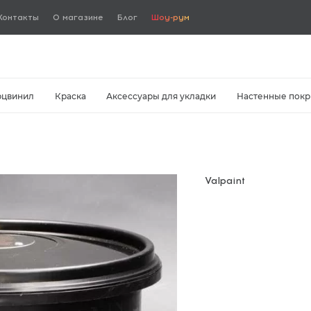
Контакты
О магазине
Блог
Шоу-рум
рцвинил
Краска
Аксессуары для укладки
Настенные покр
Valpaint