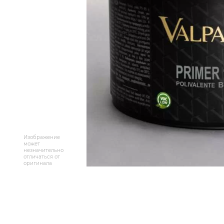
Массивная доска
Террасная доска
Аксессуары для укладки
Настенные покрытия
Отопительное оборудование
Бренды
Изображение
может
незначительно
Новинки
отличаться от
оригинала
По распродаже и скидке
Популярные товары