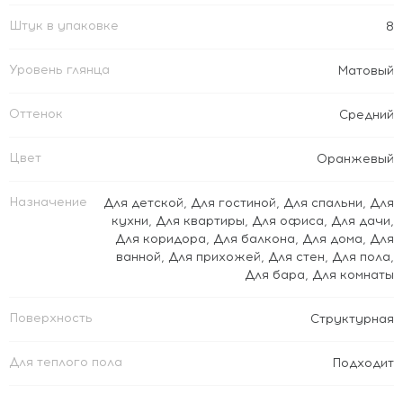
Штук в упаковке
8
Уровень глянца
Матовый
Оттенок
Средний
Цвет
Оранжевый
Назначение
Для детской
,
Для гостиной
,
Для спальни
,
Для
кухни
,
Для квартиры
,
Для офиса
,
Для дачи
,
Для коридора
,
Для балкона
,
Для дома
,
Для
ванной
,
Для прихожей
,
Для стен
,
Для пола
,
Для бара
,
Для комнаты
Поверхность
Структурная
Для теплого пола
Подходит