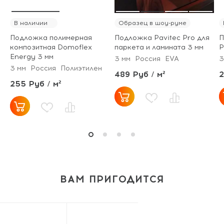
В наличии
Образец в шоу-руме
Подложка полимерная
Подложка Pavitec Pro для
П
композитная Domoflex
паркета и ламината 3 мм
P
Energy 3 мм
3 мм
Россия
EVA
3
3 мм
Россия
Полиэтилен
489 Руб / м²
2
255 Руб / м²
ВАМ ПРИГОДИТСЯ