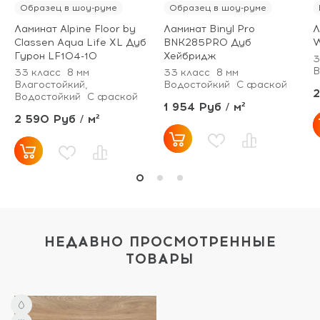
Образец в шоу-руме
Образец в шоу-руме
Ламинат Alpine Floor by
Ламинат Binyl Pro
Л
Classen Aqua Life XL Дуб
BNK285PRO Дуб
W
Гурон LF104-10
Хейбридж
3
В
33 класс
8 мм
33 класс
8 мм
Влагостойкий,
Водостойкий
С фаской
2
Водостойкий
С фаской
1 954 Руб / м²
2 590 Руб / м²
НЕДАВНО ПРОСМОТРЕННЫЕ
ТОВАРЫ