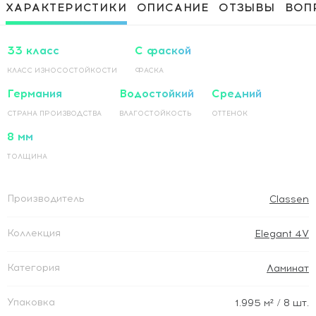
Приклеивание ламинированного
1 500 Руб / м²
ХАРАКТЕРИСТИКИ
ОПИСАНИЕ
ОТЗЫВЫ
ВОП
покрытия на основание по прямой
Приклеивание ламинированного
1 500 Руб / м²
покрытия на основание по диагонали
33 класс
С фаской
КЛАСС ИЗНОСОСТОЙКОСТИ
ФАСКА
Германия
Водостойкий
Средний
СТРАНА ПРОИЗВОДСТВА
ВЛАГОСТОЙКОСТЬ
ОТТЕНОК
8 мм
ТОЛЩИНА
Производитель
Classen
Коллекция
Elegant 4V
Категория
Ламинат
Упаковка
1.995
м²
/ 8 шт.