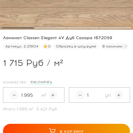
Ламинат Classen Elegant 4V Дуб Сахара 1872059
Артикул:
2-21904
0
Образец в шоу-руме
В наличии
1 715 Руб / м²
РАССЧИТАТЬ
КОЛИЧЕСТВО
м²
уп.
Итого
1.995
м²
3 421 Руб
В КОРЗИНУ