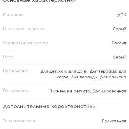
Основные характеристики
Материал
ДПК
Цвет производителя
Серый
Страна производства
Россия
Цвет
Серый
Назначение
Для детской
,
Для дачи
,
Для террасы
,
Для
кафе
,
Для веранды
,
Для балкона
Поверхность
Тиснение в регистр
,
Брашированная
Дополнительные характеристики
Тип наполнения
Полнотелая