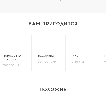
ВАМ ПРИГОДИТСЯ
Напольные
Подложка
Клей
покрытия
100 ПОЗИЦИЙ
52 ПОЗИЦИИ
1
5886 ПОЗИЦИЙ
ПОХОЖИЕ