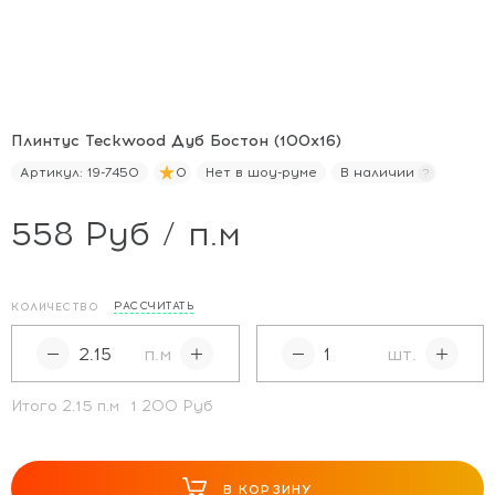
Плинтус Teckwood Дуб Бостон (100х16)
Артикул:
19-7450
0
Нет в шоу-руме
В наличии
558 Руб / п.м
РАССЧИТАТЬ
КОЛИЧЕСТВО
п.м
шт.
Итого
2.15
п.м
1 200 Руб
В КОРЗИНУ