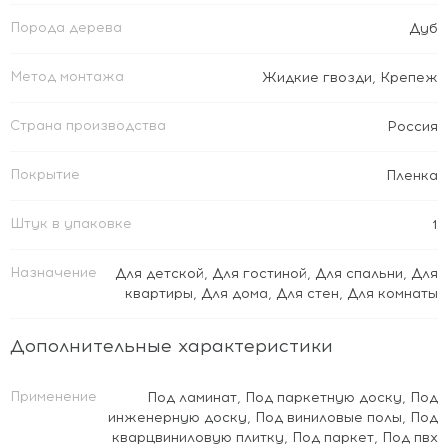
Порода дерева
Дуб
Метод монтажа
Жидкие гвозди
,
Крепеж
Страна производства
Россия
Покрытие
Пленка
Штук в упаковке
1
Назначение
Для детской
,
Для гостиной
,
Для спальни
,
Для
квартиры
,
Для дома
,
Для стен
,
Для комнаты
Дополнительные характеристики
Применение
Под ламинат
,
Под паркетную доску
,
Под
инженерную доску
,
Под виниловые полы
,
Под
кварцвиниловую плитку
,
Под паркет
,
Под пвх