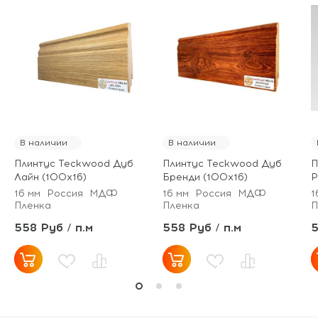
В наличии
В наличии
Плинтус Teckwood Дуб
Плинтус Teckwood Дуб
П
Лайн (100х16)
Бренди (100х16)
Р
16 мм
Россия
МДФ
16 мм
Россия
МДФ
1
Пленка
Пленка
П
558 Руб / п.м
558 Руб / п.м
5