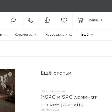
8 (800) 301-61-43
Корзина
КОЛЛ-ЦЕНТР /
ДО 19:00
+7 (495) 118-29-26
ШОУ-РУМ /
ДО 19:00
Ещё
ытия
Керамогранит
Ковровая плитка
ЗАКАЗАТЬ ЗВОНОК
ZAKAZ@MEGAPOLIYA.RU
E-MAIL
Видное, ул. Старо-Нагорная, д.
Ещё статьи
20 ТЦ «Видное Парк»
ШОУ-РУМ
05 АПРЕЛЯ 2026
MSPC и SPC ламинат
— в чём разница
05 МАЯ 2026