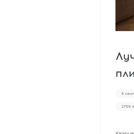
Массивная доска
Террасная доска
Аксессуары для укладки
Настенные покрытия
Отопительное оборудование
Лу
Бренды
пли
Новинки
6 сен
По распродаже и скидке
2759 
Популярные товары
Кварцв