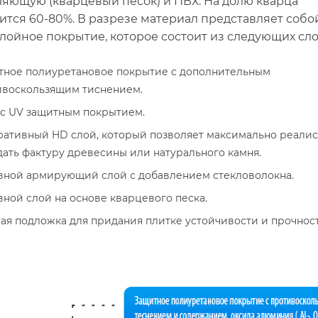
ляющую (кварцевый песок) и ПВХ. На долю кварца
ится 60-80%. В разрезе материал представляет собо
лойное покрытие, которое состоит из следующих сло
тное полиуретановое покрытие с дополнительным
ивоскользящим тиснением.
 с UV защитным покрытием.
ративный HD слой, который позволяет максимально реали
ать фактуру древесины или натурального камня.
вной армирующий слой с добавлением стекловолокна.
ной слой на основе кварцевого песка.
ая подложка для придания плитке устойчивости и прочност