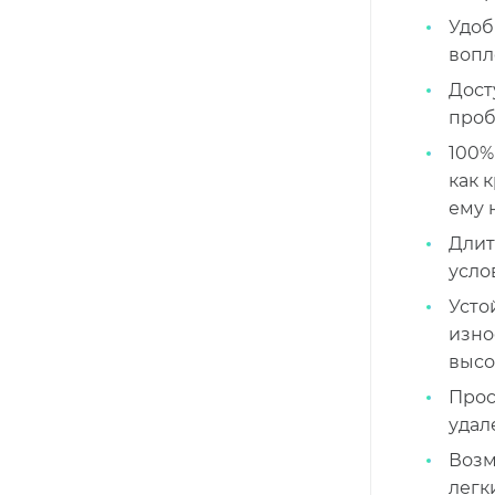
Удоб
вопл
Дост
проб
100%
как 
ему 
Длит
усло
Усто
изно
высо
Прос
удал
Возм
легк