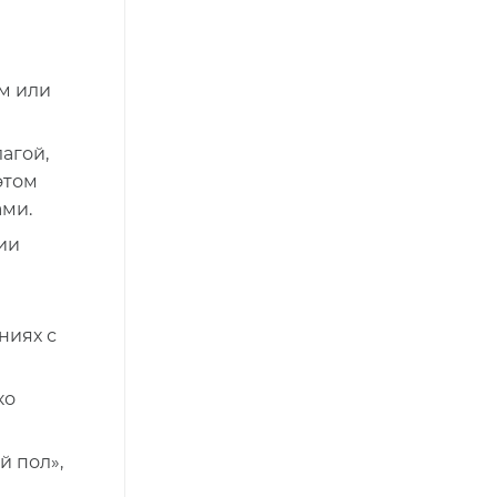
м или
лагой,
этом
ми.
ии
ниях с
ко
й пол»,