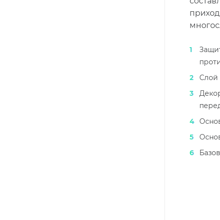
состав
приход
многос
Защи
прот
Слой
Деко
перед
Осно
Основ
Базов