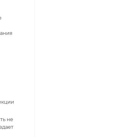
е
рания
екции
ть не
здает