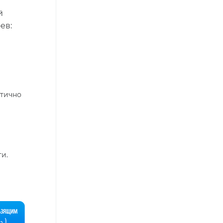
й
ев:
стично
и.