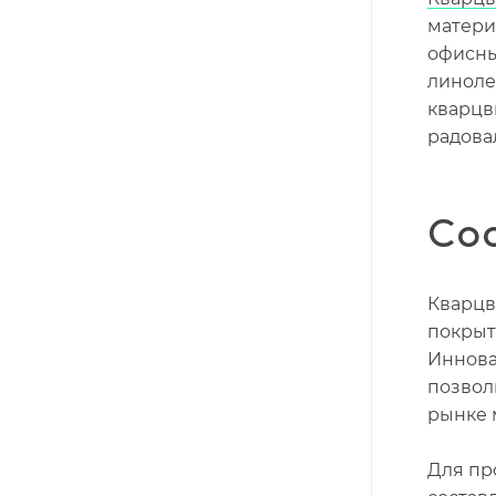
матери
офисны
линоле
кварцв
радова
Сос
Кварцв
покрыт
Иннова
позвол
рынке 
Для пр