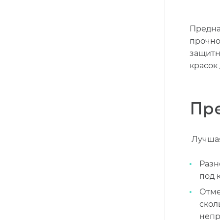
Предна
прочно
защитн
красок
Пр
Лучшая
Разн
под 
Отме
скол
непр