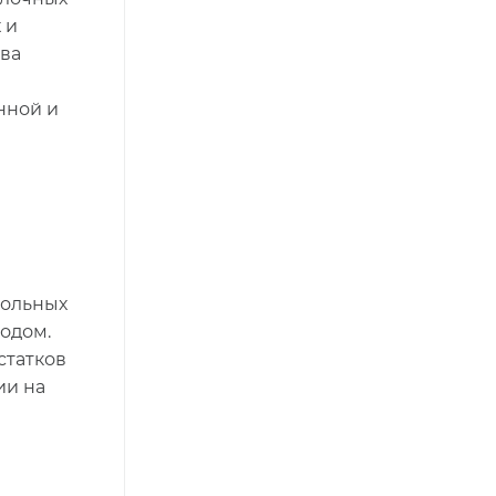
 и
тва
нной и
польных
одом.
статков
ии на