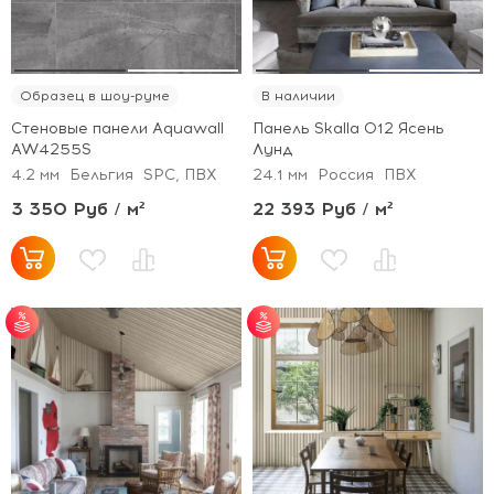
Образец в шоу-руме
В наличии
Стеновые панели Aquawall
Панель Skalla 012 Ясень
AW4255S
Лунд
4.2 мм
Бельгия
SPC, ПВХ
24.1 мм
Россия
ПВХ
3 350 Руб / м²
22 393 Руб / м²
от 30 м² - скидка 5%;
от 30 м² - скидка 5%;
от 50 м² - скидка 7%;
от 50 м² - скидка 7%;
от 100 м² - скидка
от 100 м² - скидка
10%.
10%.