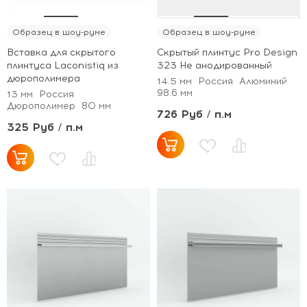
Образец в шоу-руме
Образец в шоу-руме
Вставка для скрытого
Скрытый плинтус Pro Design
плинтуса Laconistiq из
323 Не анодированный
дюрополимера
14.5 мм
Россия
Алюминий
98.6 мм
13 мм
Россия
Дюрополимер
80 мм
726 Руб / п.м
325 Руб / п.м