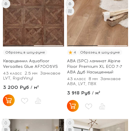
Образец в шоу-руме
4
Образец в шоу-руме
Кварцвинил Aquafloor
ABA (SPC) ламинат Alpine
Versailles Glue AF7005VS
Floor Premium XL ECO 7-7
ABA Дуб Насыщенный
43 класс
2.5 мм
Замковое
LVT, RigidVinyl
43 класс
8 мм
Замковое
ABA, LVT, ПВХ
3 200 Руб / м²
3 918 Руб / м²