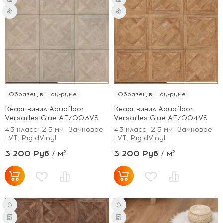
Образец в шоу-руме
Образец в шоу-руме
Кварцвинил Aquafloor
Кварцвинил Aquafloor
Versailles Glue AF7003VS
Versailles Glue AF7004VS
43 класс
2.5 мм
Замковое
43 класс
2.5 мм
Замковое
LVT, RigidVinyl
LVT, RigidVinyl
3 200 Руб / м²
3 200 Руб / м²