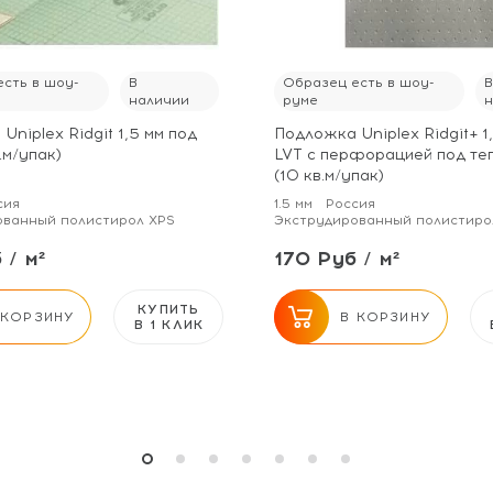
сть в шоу-
В
Образец есть в шоу-
наличии
руме
Uniplex Ridgit 1,5 мм под
Подложка Uniplex Ridgit+ 1
.м/упак)
LVT с перфорацией под те
(10 кв.м/упак)
сия
1.5 мм
Россия
ованный полистирол XPS
Экструдированный полистиро
 / м²
170 Руб / м²
КУПИТЬ
 КОРЗИНУ
В КОРЗИНУ
В 1 КЛИК