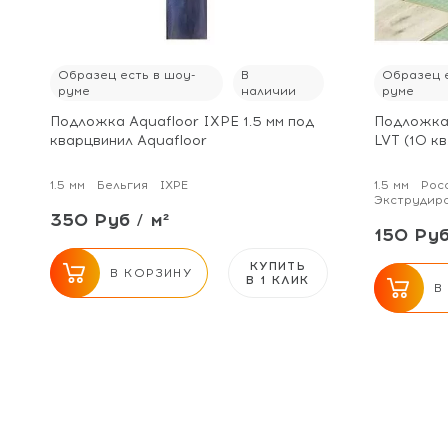
Образец есть в шоу-
В
Образец е
руме
наличии
руме
Подложка Aquafloor IXPE 1.5 мм под
Подложка 
кварцвинил Aquafloor
LVT (10 кв
1.5 мм
Бельгия
IXPE
1.5 мм
Рос
Экструдир
350 Руб / м²
150 Руб
КУПИТЬ
В КОРЗИНУ
В 1 КЛИК
В