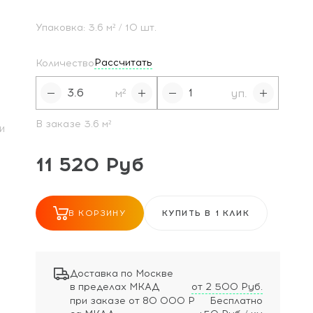
Упаковка:
3.6
м²
/ 10 шт.
Рассчитать
Количество
м²
уп.
В заказе
3.6
м²
И
11 520 Руб
В КОРЗИНУ
КУПИТЬ В 1 КЛИК
Доставка по Москве
в пределах МКАД
от 2 500 Руб.
при заказе
от 80 000 Р
Бесплатно