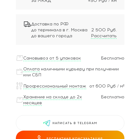
за МКАД
+50 Руб / км
Доставка по РФ
до терминала в г. Москва
2 500 Руб.
до вашего города
Рассчитать
Самовывоз от 5 упаковок
Бесплатно
Оплата
наличными курьеру при получении
или СБП
Профессиональный монтаж
от 600 Руб / м²
Хранение на складе до 2х
Бесплатно
месяцев
НАПИСАТЬ В TELEGRAM
БЕСПЛАТНАЯ КОНСУЛЬТАЦИЯ