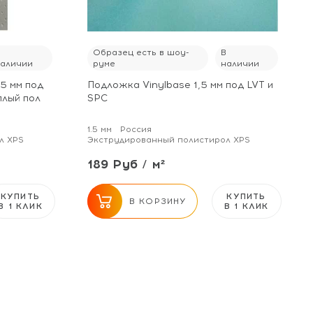
В
Образец есть в шоу-
В
наличии
руме
наличии
,5 мм под
Подложка Vinylbase 1,5 мм под LVT и
плый пол
SPC
1.5 мм
Россия
л XPS
Экструдированный полистирол XPS
189 Руб / м²
КУПИТЬ
КУПИТЬ
В КОРЗИНУ
В 1 КЛИК
В 1 КЛИК