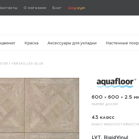
Контакты
О магазине
Блог
Шоу-рум
рцвинил
Краска
Аксессуары для укладки
Настенные покр
LOOR
/
VERSAILLES GLUE
600 × 600 × 2.5 м
РАЗМЕР ДОСКИ
43 класс
КЛАСС ИЗНОСОСТОЙКОСТ
LVT, RigidVinyl