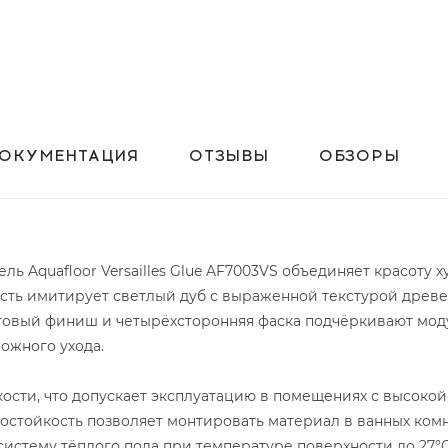
ОКУМЕНТАЦИЯ
ОТЗЫВЫ
ОБЗОРЫ
ль Aquafloor Versailles Glue AF7003VS объединяет красоту 
ость имитирует светлый дуб с выраженной текстурой древе
товый финиш и четырёхсторонняя фаска подчёркивают моду
ожного ухода.
кости, что допускает эксплуатацию в помещениях с высоко
остойкость позволяет монтировать материал в ванных комна
систему тёплого пола при температуре поверхности до 27°C