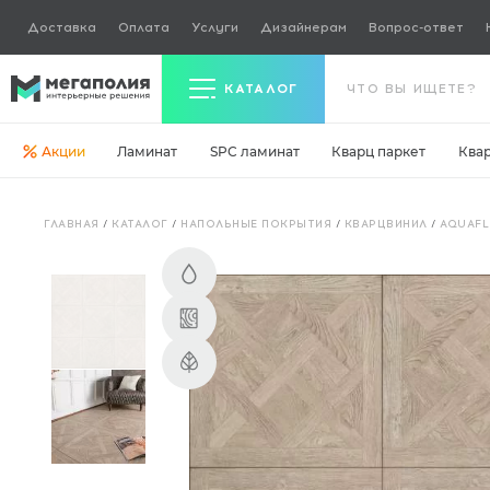
Доставка
Оплата
Услуги
Дизайнерам
Вопрос-ответ
КАТАЛОГ
Акции
Ламинат
SPC ламинат
Кварц паркет
Ква
Керамогранит
ГЛАВНАЯ
/
КАТАЛОГ
/
НАПОЛЬНЫЕ ПОКРЫТИЯ
/
КВАРЦВИНИЛ
/
AQUAF
Ламинат
Кварц паркет
Кварцвинил
Ковровая плитка
Паркетная доска
Инженерная доска