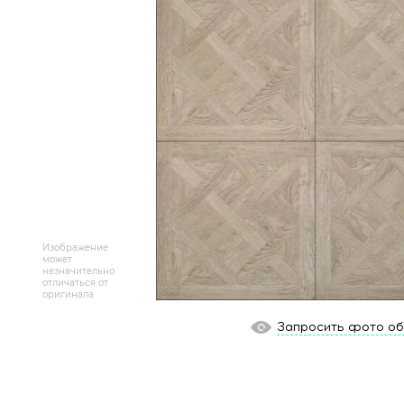
Массивная доска
Террасная доска
Аксессуары для укладки
Настенные покрытия
Отопительное оборудование
Бренды
Изображение
может
незначительно
Новинки
отличаться от
оригинала
По распродаже и скидке
Запросить фото о
Популярные товары