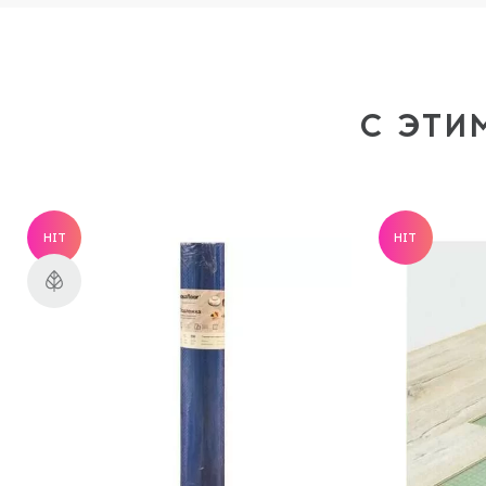
С ЭТИ
HIT
HIT