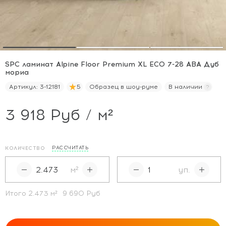
SPC ламинат Alpine Floor Premium XL ECO 7-28 ABA Дуб
мориа
Артикул:
3-12181
5
Образец в шоу-руме
В наличии
3 918 Руб / м²
РАССЧИТАТЬ
КОЛИЧЕСТВО
м²
уп.
Итого
2.473
м²
9 690 Руб