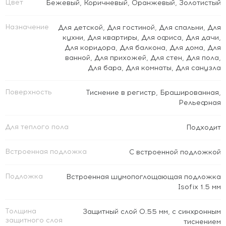
Цвет
Бежевый
,
Коричневый
,
Оранжевый
,
Золотистый
Назначение
Для детской
,
Для гостиной
,
Для спальни
,
Для
кухни
,
Для квартиры
,
Для офиса
,
Для дачи
,
Для коридора
,
Для балкона
,
Для дома
,
Для
ванной
,
Для прихожей
,
Для стен
,
Для пола
,
Для бара
,
Для комнаты
,
Для санузла
Поверхность
Тиснение в регистр
,
Брашированная
,
Рельефная
Для теплого пола
Подходит
Встроенная подложка
C встроенной подложкой
Подложка
Встроенная шумопоглощающая подложка
Isofix 1.5 мм
Толщина
Защитный слой 0.55 мм, с синхронным
защитного слоя
тиснением