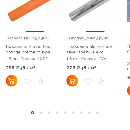
Образец в шоу-руме
Образец в шоу-руме
Подложка Alpine floor
Подложка alpine floor
П
orange premium ixpe
silver foil blue eva
S
1.5 мм
Россия
IXPE
1.5 мм
Россия
EVA
1
Э
296 Руб / м²
275 Руб / м²
п
1