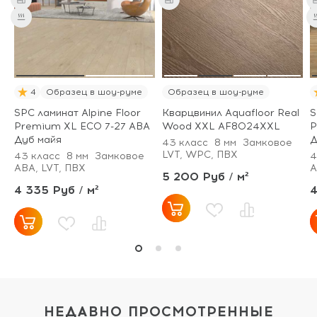
4
Образец в шоу-руме
Образец в шоу-руме
SPC ламинат Alpine Floor
Кварцвинил Aquafloor Real
S
Premium XL ECO 7-27 ABA
Wood XXL AF8024XXL
P
Дуб майя
Д
43 класс
8 мм
Замковое
LVT, WPC, ПВХ
43 класс
8 мм
Замковое
4
ABA, LVT, ПВХ
A
5 200 Руб / м²
4 335 Руб / м²
4
НЕДАВНО ПРОСМОТРЕННЫЕ