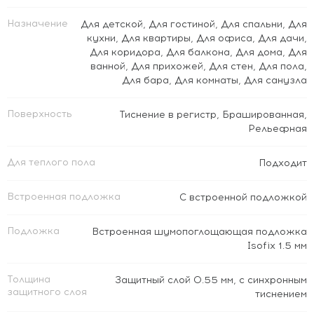
Назначение
Для детской
,
Для гостиной
,
Для спальни
,
Для
кухни
,
Для квартиры
,
Для офиса
,
Для дачи
,
Для коридора
,
Для балкона
,
Для дома
,
Для
ванной
,
Для прихожей
,
Для стен
,
Для пола
,
Для бара
,
Для комнаты
,
Для санузла
Поверхность
Тиснение в регистр
,
Брашированная
,
Рельефная
Для теплого пола
Подходит
Встроенная подложка
C встроенной подложкой
Подложка
Встроенная шумопоглощающая подложка
Isofix 1.5 мм
Толщина
Защитный слой 0.55 мм, с синхронным
защитного слоя
тиснением