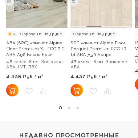
4
Образец в шоу-руме
Образец в шоу-руме
ABA (SPC) ламинат Alpine
SPC ламинат Alpine Floor
К
Floor Premium XL ECO 7-2
Parquet Premium ECO 19-
W
ABA Дуб Белая Ночь
14 ABA Дуб Адара
4
L
43 класс
8 мм
Замковое
43 класс
8 мм
Замковое
ABA, LVT, ПВХ
ABA
4
4 335 Руб / м²
4 437 Руб / м²
НЕДАВНО ПРОСМОТРЕННЫЕ