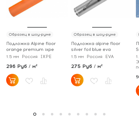
Образец в шоу-руме
Образец в шоу-руме
Подложка Alpine floor
Подложка alpine floor
П
orange premium ixpe
silver foil blue eva
S
1.5 мм
Россия
IXPE
1.5 мм
Россия
EVA
1
Э
296 Руб / м²
275 Руб / м²
п
1