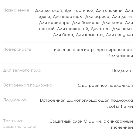
Назначение
Для детской
,
Для гостиной
,
Для спальни
,
Для
кухни
,
Для квартиры
,
Для офиса
,
Для дачи
,
Для коридора
,
Для балкона
,
Для дома
,
Для
ванной
,
Для прихожей
,
Для стен
,
Для пола
,
Для бара
,
Для комнаты
,
Для санузла
Поверхность
Тиснение в регистр
,
Брашированная
,
Рельефная
Для теплого пола
Подходит
Встроенная подложка
C встроенной подложкой
Подложка
Встроенная шумопоглощающая подложка
Isofix 1.5 мм
Толщина
Защитный слой 0.55 мм, с синхронным
защитного слоя
тиснением