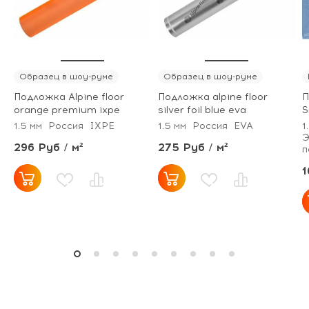
Образец в шоу-руме
Образец в шоу-руме
Подложка Alpine floor
Подложка alpine floor
П
orange premium ixpe
silver foil blue eva
S
1.5 мм
Россия
IXPE
1.5 мм
Россия
EVA
1
Э
296 Руб / м²
275 Руб / м²
п
1