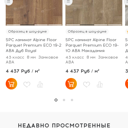
Образец в шоу-руме
Образец в шоу-руме
SPC ламинат Alpine Floor
SPC ламинат Alpine Floor
S
Parquet Premium ECO 19-2
Parquet Premium ECO 19-
P
ABA Дуб Royal
10 ABA Макадамия
Д
43 класс
8 мм
Замковое
43 класс
8 мм
Замковое
4
ABA
ABA
A
4 437 Руб / м²
4 437 Руб / м²
3
НЕДАВНО ПРОСМОТРЕННЫЕ