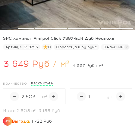
SPC ламинат Vinilpol Click 7897-EIR Дуб Неаполь
Артикул:
51-8793
0
Образец в шоу-руме
В наличии
3 649 Руб / м²
4 337 Руб / м²
РАССЧИТАТЬ
КОЛИЧЕСТВО
м²
уп.
Итого
2.503
м²
9 133 Руб
Выгода:
1 722 Руб
-16%