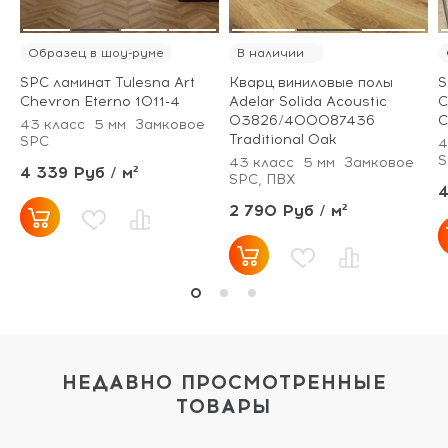
Образец в шоу-руме
В наличии
SPC ламинат Tulesna Art
Кварц виниловые полы
S
Chevron Eterno 1011-4
Adelar Solida Acoustic
C
03826/400087436
C
43 класс
5 мм
Замковое
Traditional Oak
SPC
4
S
43 класс
5 мм
Замковое
4 339 Руб / м²
SPC, ПВХ
4
2 790 Руб / м²
НЕДАВНО ПРОСМОТРЕННЫЕ
ТОВАРЫ