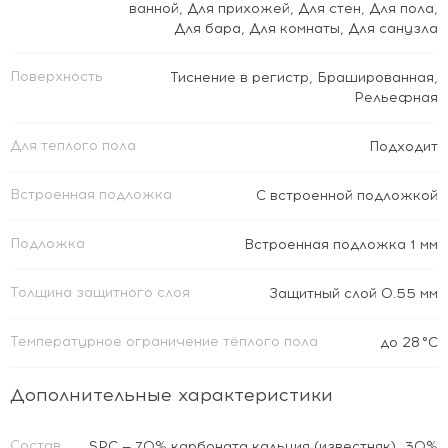
ванной
,
Для прихожей
,
Для стен
,
Для пола
,
Для бара
,
Для комнаты
,
Для санузла
Поверхность
Тиснение в регистр
,
Брашированная
,
Рельефная
Для теплого пола
Подходит
Встроенная подложка
C встроенной подложкой
Подложка
Встроенная подложка 1 мм
Толщина защитного слоя
Защитный слой 0.55 мм
Температурное ограничение тёплого пола
до 28 °C
Дополнительные характеристики
Состав
SPC — 70% карбоната кальция (известняк), 30%