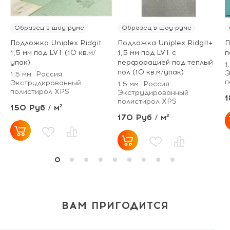
Образец в шоу-руме
Образец в шоу-руме
Подложка Uniplex Ridgit
Подложка Uniplex Ridgit+
П
1,5 мм под LVT (10 кв.м/
1,5 мм под LVT с
п
упак)
перфорацией под теплый
1
пол (10 кв.м/упак)
Э
1.5 мм
Россия
п
Экструдированный
1.5 мм
Россия
полистирол XPS
Экструдированный
1
полистирол XPS
150 Руб / м²
170 Руб / м²
ВАМ ПРИГОДИТСЯ