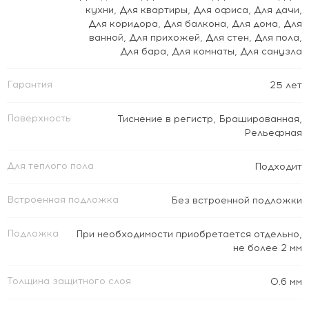
кухни
,
Для квартиры
,
Для офиса
,
Для дачи
,
Для коридора
,
Для балкона
,
Для дома
,
Для
ванной
,
Для прихожей
,
Для стен
,
Для пола
,
Для бара
,
Для комнаты
,
Для санузла
Гарантия
25 лет
Поверхность
Тиснение в регистр
,
Брашированная
,
Рельефная
Для теплого пола
Подходит
Встроенная подложка
Без встроенной подложки
Подложка
При необходимости приобретается отдельно,
не более 2 мм
Толщина защитного слоя
0.6 мм