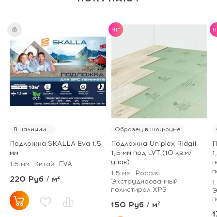
HIT
H
В наличии
Образец в шоу-руме
Подложка SKALLA Eva 1.5
Подложка Uniplex Ridgit
П
мм
1,5 мм под LVT (10 кв.м/
1
упак)
п
1.5 мм
Китай
EVA
п
1.5 мм
Россия
220 Руб / м²
Экструдированный
1
полистирол XPS
Э
п
150 Руб / м²
1