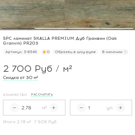
SPC ламинат SKALLA PREMIUM Дуб Гранвин (Oak
Granvin) PR203
Артикул:
3-8349
0
Образец в шоу-руме
В наличии
2 700 Руб / м²
Скидка от 30
м²
РАССЧИТАТЬ
КОЛИЧЕСТВО
м²
уп.
Итого
2.78
м²
7 506 Руб