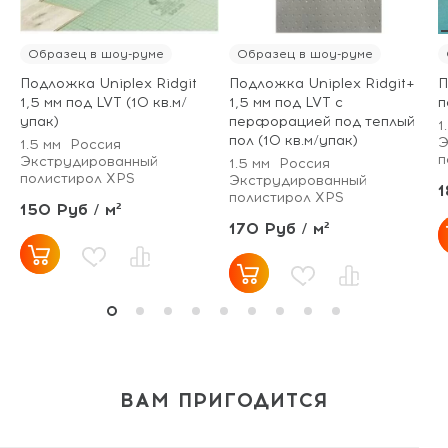
Образец в шоу-руме
Образец в шоу-руме
Подложка Uniplex Ridgit
Подложка Uniplex Ridgit+
П
1,5 мм под LVT (10 кв.м/
1,5 мм под LVT с
п
упак)
перфорацией под теплый
1
пол (10 кв.м/упак)
Э
1.5 мм
Россия
п
Экструдированный
1.5 мм
Россия
полистирол XPS
Экструдированный
1
полистирол XPS
150 Руб / м²
170 Руб / м²
ВАМ ПРИГОДИТСЯ