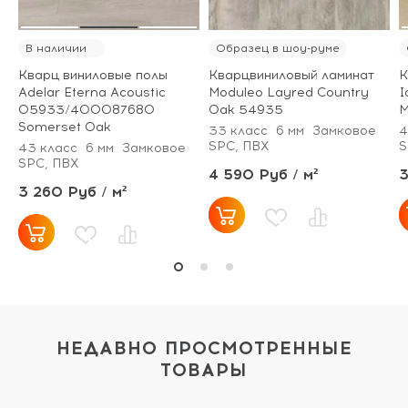
В наличии
Образец в шоу-руме
Кварц виниловые полы
Кварцвиниловый ламинат
К
Adelar Eterna Acoustic
Moduleo Layred Country
I
05933/400087680
Oak 54935
M
Somerset Oak
33 класс
6 мм
Замковое
4
SPC, ПВХ
S
43 класс
6 мм
Замковое
SPC, ПВХ
4 590 Руб / м²
3
3 260 Руб / м²
НЕДАВНО ПРОСМОТРЕННЫЕ
ТОВАРЫ