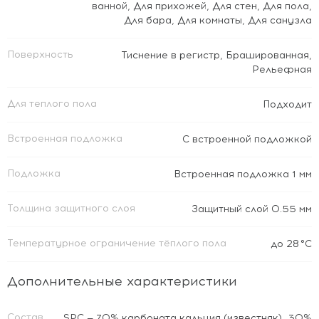
ванной
,
Для прихожей
,
Для стен
,
Для пола
,
Для бара
,
Для комнаты
,
Для санузла
Поверхность
Тиснение в регистр
,
Брашированная
,
Рельефная
Для теплого пола
Подходит
Встроенная подложка
C встроенной подложкой
Подложка
Встроенная подложка 1 мм
Толщина защитного слоя
Защитный слой 0.55 мм
Температурное ограничение тёплого пола
до 28 °C
Дополнительные характеристики
Состав
SPC — 70% карбоната кальция (известняк), 30%