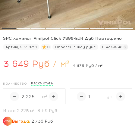
SPC ламинат Vinilpol Click 7895-EIR Дуб Портофино
Артикул:
51-8791
0
Образец в шоу-руме
В наличии
3 649 Руб / м²
4 879 Руб / м²
РАССЧИТАТЬ
КОЛИЧЕСТВО
м²
уп.
Итого
2.225
м²
8 119 Руб
Выгода:
2 736 Руб
-25%