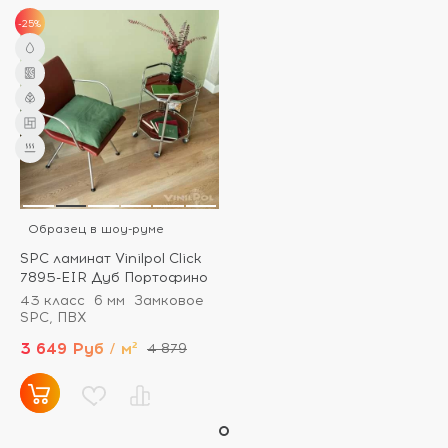
-25%
Образец в шоу-руме
SPC ламинат Vinilpol Click
7895-EIR Дуб Портофино
43 класс
6 мм
Замковое
SPC, ПВХ
3 649 Руб / м²
4 879