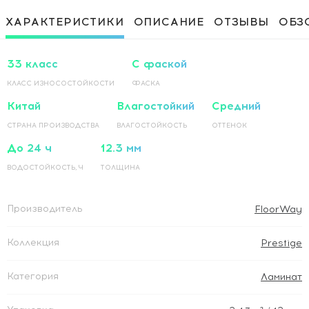
диагонали
Приклеивание ламинированного
1 500 Руб / м²
ХАРАКТЕРИСТИКИ
ОПИСАНИЕ
ОТЗЫВЫ
ОБЗ
покрытия на основание по прямой
Приклеивание ламинированного
1 500 Руб / м²
покрытия на основание по диагонали
33 класс
С фаской
КЛАСС ИЗНОСОСТОЙКОСТИ
ФАСКА
Китай
Влагостойкий
Средний
СТРАНА ПРОИЗВОДСТВА
ВЛАГОСТОЙКОСТЬ
ОТТЕНОК
До 24 ч
12.3 мм
ВОДОСТОЙКОСТЬ, Ч
ТОЛЩИНА
Производитель
FloorWay
Коллекция
Prestige
Категория
Ламинат