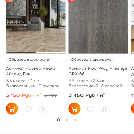
от 25 м² - скидка 7%;
от 51 м² - скидка 10%;
от 101 м² - скидка
12%.
Образец в шоу-руме
Образец в шоу-руме
Ламинат Flooreo Peaks
Ламинат FloorWay Prestige
Л
Айленд Пик
GRX-66
Д
33 класс
12 мм
33 класс
12.3 мм
3
Влагостойкий
С фаской
Влагостойкий
С фаской
В
3 150 Руб / м²
3 450 Руб / м²
1
3 490