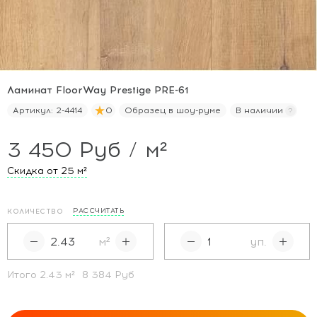
Ламинат FloorWay Prestige PRE-61
Артикул:
2-4414
0
Образец в шоу-руме
В наличии
3 450 Руб / м²
Скидка от 25
м²
РАССЧИТАТЬ
КОЛИЧЕСТВО
м²
уп.
Итого
2.43
м²
8 384 Руб