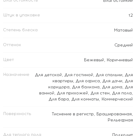
Влагостойкость
Влагостойкий
Штук в упаковке
12
Степень блеска
Матовый
Оттенок
Средний
Цвет
Бежевый
,
Коричневый
Назначение
Для детской
,
Для гостиной
,
Для спальни
,
Для
квартиры
,
Для офиса
,
Для дачи
,
Для
коридора
,
Для балкона
,
Для дома
,
Для
ванной
,
Для прихожей
,
Для стен
,
Для пола
,
Для бара
,
Для комнаты
,
Коммерческий
Поверхность
Тиснение в регистр
,
Брашированная
,
Рельефная
Для теплого пола
Подходит