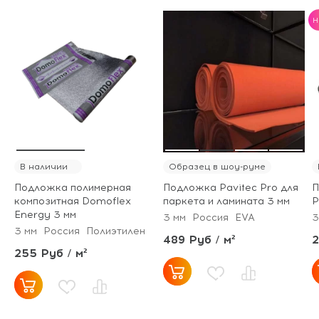
H
В наличии
Образец в шоу-руме
Подложка полимерная
Подложка Pavitec Pro для
П
композитная Domoflex
паркета и ламината 3 мм
P
Energy 3 мм
3 мм
Россия
EVA
3
3 мм
Россия
Полиэтилен
489 Руб / м²
2
255 Руб / м²