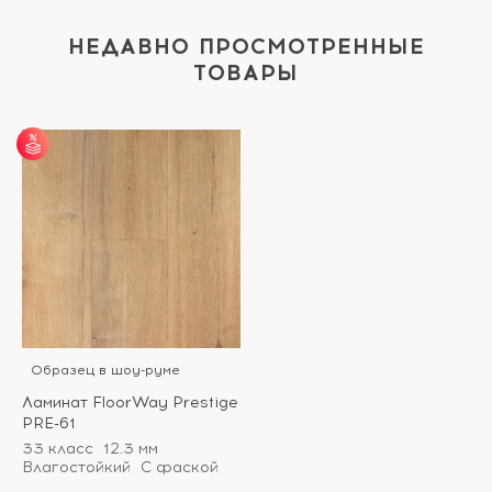
НЕДАВНО ПРОСМОТРЕННЫЕ
ТОВАРЫ
от 25 м² - скидка 7%;
от 51 м² - скидка 10%;
от 101 м² - скидка
12%.
Образец в шоу-руме
Ламинат FloorWay Prestige
PRE-61
33 класс
12.3 мм
Влагостойкий
С фаской