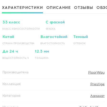
диагонали
Приклеивание ламинированного
1 500 Руб / м²
ХАРАКТЕРИСТИКИ
ОПИСАНИЕ
ОТЗЫВЫ
ОБЗ
покрытия на основание по прямой
Приклеивание ламинированного
1 500 Руб / м²
покрытия на основание по диагонали
33 класс
С фаской
КЛАСС ИЗНОСОСТОЙКОСТИ
ФАСКА
Китай
Влагостойкий
Темный
СТРАНА ПРОИЗВОДСТВА
ВЛАГОСТОЙКОСТЬ
ОТТЕНОК
До 24 ч
12.3 мм
ВОДОСТОЙКОСТЬ, Ч
ТОЛЩИНА
Производитель
FloorWay
Коллекция
Prestige
Категория
Ламинат