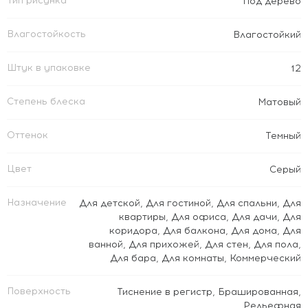
Тип рисунка
Под дерево
Влагостойкость
Влагостойкий
Штук в упаковке
12
Степень блеска
Матовый
Оттенок
Темный
Цвет
Серый
Назначение
Для детской
,
Для гостиной
,
Для спальни
,
Для
квартиры
,
Для офиса
,
Для дачи
,
Для
коридора
,
Для балкона
,
Для дома
,
Для
ванной
,
Для прихожей
,
Для стен
,
Для пола
,
Для бара
,
Для комнаты
,
Коммерческий
Поверхность
Тиснение в регистр
,
Брашированная
,
Рельефная