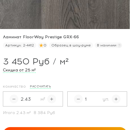
Ламинат FloorWay Prestige GRX-66
Артикул:
2-4412
0
Образец в шоу-руме
В наличии
3 450 Руб / м²
Скидка от 25
м²
РАССЧИТАТЬ
КОЛИЧЕСТВО
м²
уп.
Итого
2.43
м²
8 384 Руб