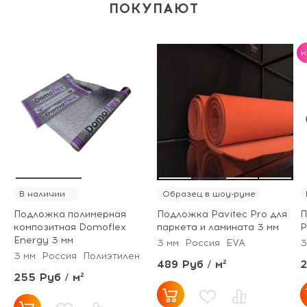
ПОКУПАЮТ
H
В наличии
Образец в шоу-руме
Подложка полимерная
Подложка Pavitec Pro для
П
композитная Domoflex
паркета и ламината 3 мм
P
Energy 3 мм
3 мм
Россия
EVA
3
3 мм
Россия
Полиэтилен
489 Руб / м²
2
255 Руб / м²