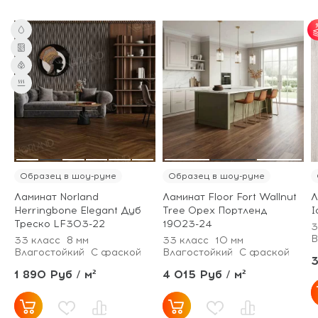
Образец в шоу-руме
Образец в шоу-руме
Ламинат Norland
Ламинат Floor Fort Wallnut
Л
Herringbone Elegant Дуб
Tree Орех Портленд
I
Треско LF303-22
19023-24
3
В
33 класс
8 мм
33 класс
10 мм
Влагостойкий
С фаской
Влагостойкий
С фаской
3
1 890 Руб / м²
4 015 Руб / м²