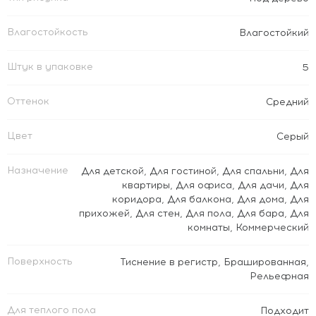
Влагостойкость
Влагостойкий
Штук в упаковке
5
Оттенок
Средний
Цвет
Серый
Назначение
Для детской
,
Для гостиной
,
Для спальни
,
Для
квартиры
,
Для офиса
,
Для дачи
,
Для
коридора
,
Для балкона
,
Для дома
,
Для
прихожей
,
Для стен
,
Для пола
,
Для бара
,
Для
комнаты
,
Коммерческий
Поверхность
Тиснение в регистр
,
Брашированная
,
Рельефная
Для теплого пола
Подходит