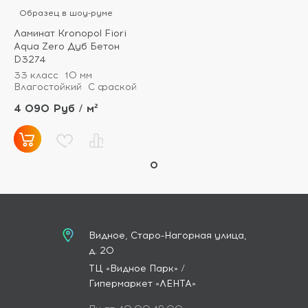
Образец в шоу-руме
Ламинат Kronopol Fiori
Aqua Zero Дуб Бетон
D3274
33 класс
10 мм
Влагостойкий
С фаской
4 090 Руб / м²
Видное, Старо-Нагорная улица,
д. 20
ТЦ «Видное Парк» /
Гипермаркет «ЛЕНТА»