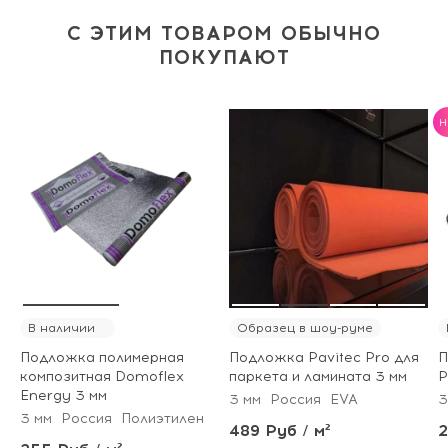
С ЭТИМ ТОВАРОМ ОБЫЧНО
ПОКУПАЮТ
H
В наличии
Образец в шоу-руме
Подложка полимерная
Подложка Pavitec Pro для
П
композитная Domoflex
паркета и ламината 3 мм
P
Energy 3 мм
3 мм
Россия
EVA
3
3 мм
Россия
Полиэтилен
489 Руб / м²
2