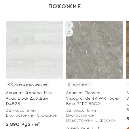
ПОХОЖИЕ
Образец в шоу-руме
В наличии
Ламинат Kronopol Milo
Ламинат Classen
Л
Aqua Block Дуб Даля
Visiogrande 4V WR Гранит
D
D4525
Беж PEFC 56021
3
В
32 класс
8 мм
32 класс
8 мм
Влагостойкий
С фаской
Влагостойкий,
3
Водостойкий
С фаской
2 890 Руб / м²