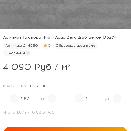
Ламинат Kronopol Fiori Aqua Zero Дуб Бетон D3274
Артикул:
2-14050
0
Образец в шоу-руме
В наличии
4 090 Руб / м²
РАССЧИТАТЬ
КОЛИЧЕСТВО
м²
уп.
Итого
1.67
м²
6 830 Руб