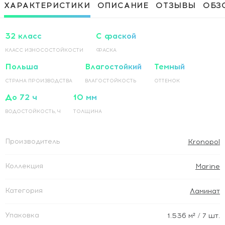
Приклеивание ламинированного
1 500 Руб / м²
ХАРАКТЕРИСТИКИ
ОПИСАНИЕ
ОТЗЫВЫ
ОБЗ
покрытия на основание по прямой
Приклеивание ламинированного
1 500 Руб / м²
покрытия на основание по диагонали
32 класс
С фаской
КЛАСС ИЗНОСОСТОЙКОСТИ
ФАСКА
Польша
Влагостойкий
Темный
СТРАНА ПРОИЗВОДСТВА
ВЛАГОСТОЙКОСТЬ
ОТТЕНОК
До 72 ч
10 мм
ВОДОСТОЙКОСТЬ, Ч
ТОЛЩИНА
Производитель
Kronopol
Коллекция
Marine
Категория
Ламинат
Упаковка
1.536
м²
/ 7 шт.