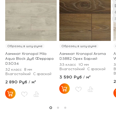
Образец в шоу-руме
Образец в шоу-руме
Ламинат Kronopol Milo
Ламинат Kronopol Aroma
Л
Aqua Block Дуб Феррара
D3882 Орех Барлей
W
D3034
33 класс
10 мм
3
Влагостойкий
С фаской
В
32 класс
8 мм
В
Влагостойкий
С фаской
3 590 Руб / м²
2
2 890 Руб / м²