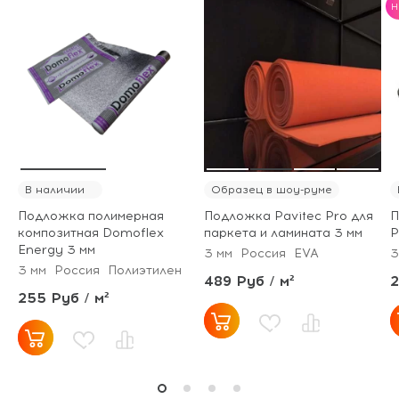
H
В наличии
Образец в шоу-руме
Подложка полимерная
Подложка Pavitec Pro для
П
композитная Domoflex
паркета и ламината 3 мм
P
Energy 3 мм
3 мм
Россия
EVA
3
3 мм
Россия
Полиэтилен
489 Руб / м²
2
255 Руб / м²