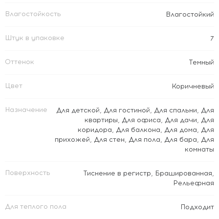
Влагостойкость
Влагостойкий
Штук в упаковке
7
Оттенок
Темный
Цвет
Коричневый
Назначение
Для детской
,
Для гостиной
,
Для спальни
,
Для
квартиры
,
Для офиса
,
Для дачи
,
Для
коридора
,
Для балкона
,
Для дома
,
Для
прихожей
,
Для стен
,
Для пола
,
Для бара
,
Для
комнаты
Поверхность
Тиснение в регистр
,
Брашированная
,
Рельефная
Для теплого пола
Подходит