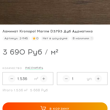
Ламинат Kronopol Marine D3793 Дуб Адриатика
Артикул:
2-1145
0
Нет в шоу-руме
В наличии
3 690 Руб / м²
РАССЧИТАТЬ
КОЛИЧЕСТВО
м²
уп.
Итого
1.536
м²
5 668 Руб
В КОРЗИНУ