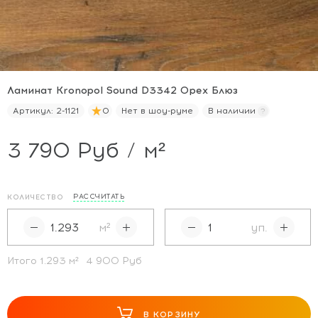
Ламинат Kronopol Sound D3342 Орех Блюз
Артикул:
2-1121
0
Нет в шоу-руме
В наличии
3 790 Руб / м²
РАССЧИТАТЬ
КОЛИЧЕСТВО
м²
уп.
Итого
1.293
м²
4 900 Руб
В КОРЗИНУ