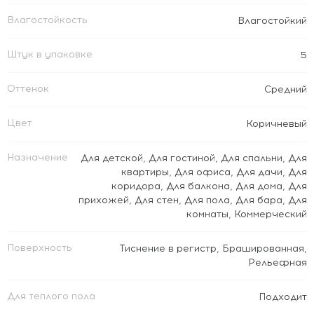
Влагостойкость
Влагостойкий
Штук в упаковке
5
Оттенок
Средний
Цвет
Коричневый
Назначение
Для детской
,
Для гостиной
,
Для спальни
,
Для
квартиры
,
Для офиса
,
Для дачи
,
Для
коридора
,
Для балкона
,
Для дома
,
Для
прихожей
,
Для стен
,
Для пола
,
Для бара
,
Для
комнаты
,
Коммерческий
Поверхность
Тиснение в регистр
,
Брашированная
,
Рельефная
Для теплого пола
Подходит