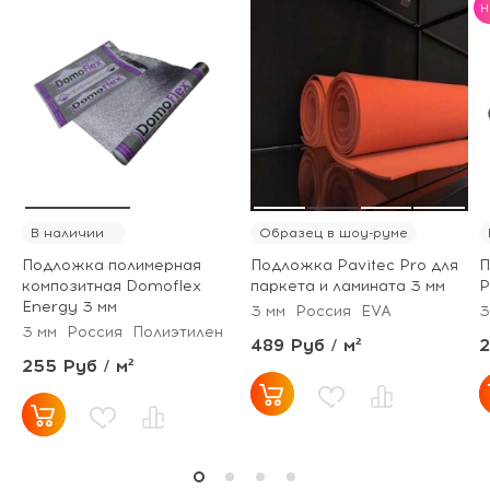
H
В наличии
Образец в шоу-руме
Подложка полимерная
Подложка Pavitec Pro для
П
композитная Domoflex
паркета и ламината 3 мм
P
Energy 3 мм
3 мм
Россия
EVA
3
3 мм
Россия
Полиэтилен
489 Руб / м²
2
255 Руб / м²