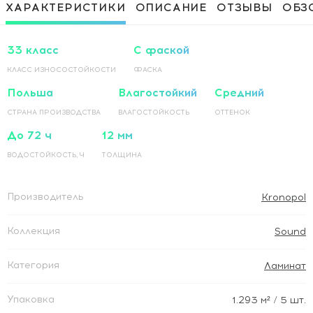
Приклеивание ламинированного
1 500 Руб / м²
ХАРАКТЕРИСТИКИ
ОПИСАНИЕ
ОТЗЫВЫ
ОБЗ
покрытия на основание по прямой
Приклеивание ламинированного
1 500 Руб / м²
покрытия на основание по диагонали
33 класс
С фаской
КЛАСС ИЗНОСОСТОЙКОСТИ
ФАСКА
Польша
Влагостойкий
Средний
СТРАНА ПРОИЗВОДСТВА
ВЛАГОСТОЙКОСТЬ
ОТТЕНОК
До 72 ч
12 мм
ВОДОСТОЙКОСТЬ, Ч
ТОЛЩИНА
Производитель
Kronopol
Коллекция
Sound
Категория
Ламинат
Упаковка
1.293
м²
/ 5 шт.