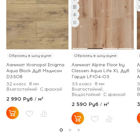
от 65 м² - скидка 7%;
от 101 м² - скидка
10%.
Образец в шоу-руме
Образец в шоу-руме
Ламинат Kronopol Enigma
Ламинат Alpine Floor by
Л
Aqua Block Дуб Мэдисон
Classen Aqua Life XL Дуб
I
D3308
Гарда LF104-03
А
32 класс
8 мм
33 класс
8 мм
3
Влагостойкий
С фаской
Влагостойкий,
В
Водостойкий
С фаской
В
2 990 Руб / м²
2 590 Руб / м²
3