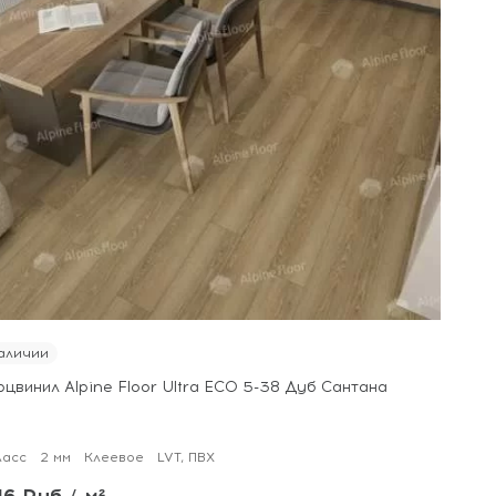
аличии
цвинил Alpine Floor Ultra ECO 5-38 Дуб Сантана
ласс
2 мм
Клеевое
LVT, ПВХ