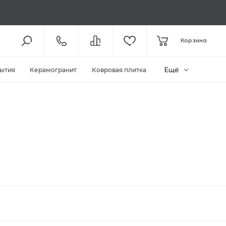
8 (800) 301-61-43
Корзина
КОЛЛ-ЦЕНТР /
С 11:00
+7 (495) 118-29-26
ШОУ-РУМ /
С 11:00
Ещё
ытия
Керамогранит
Ковровая плитка
ЗАКАЗАТЬ ЗВОНОК
ZAKAZ@MEGAPOLIYA.RU
E-MAIL
Видное, ул. Старо-Нагорная, д.
20 ТЦ «Видное Парк»
ШОУ-РУМ