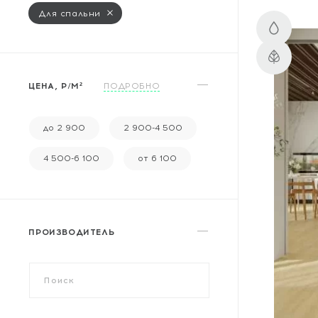
Массивная доска
Для спальни
Террасная доска
Аксессуары для укладки
ЦЕНА, Р/М²
ПОДРОБНО
Настенные покрытия
Отопительное оборудование
до 2 900
2 900-4 500
Бренды
4 500-6 100
от 6 100
Новинки
ПРОИЗВОДИТЕЛЬ
По распродаже и скидке
Популярные товары