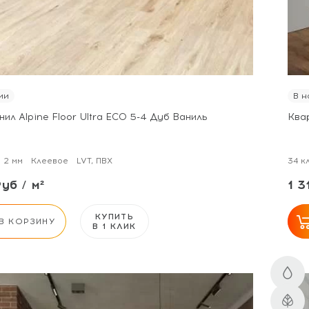
ии
В н
ил Alpine Floor Ultra ECO 5-4 Дуб Ваниль
Квар
2 мм
Клеевое
LVT, ПВХ
34 к
Руб / м²
1 3
КУПИТЬ
В КОРЗИНУ
В 1 КЛИК