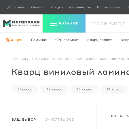
Доставка
Оплата
Услуги
Дизайнерам
Вопрос-ответ
КАТАЛОГ
Акции
Ламинат
SPC ламинат
Кварц паркет
Ква
Керамогранит
ГЛАВНАЯ
/
НАПОЛЬНЫЕ ПОКРЫТИЯ
/
КВАРЦВИНИЛ
/
КВАРЦ ВИНИЛОВЫ
Ламинат
Кварц виниловый ламина
Кварц паркет
Кварцвинил
31 класс
32 класс
33 класс
34 класс
Ковровая плитка
Паркетная доска
ПО ВОЗР
ВАШ ВЫБОР
ОЧИСТИТЬ ВСЕ
Инженерная доска