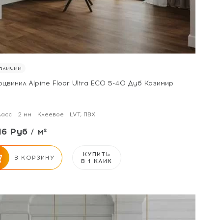
аличии
цвинил Alpine Floor Ultra ECO 5-40 Дуб Казимир
ласс
2 мм
Клеевое
LVT, ПВХ
16 Руб / м²
КУПИТЬ
В КОРЗИНУ
В 1 КЛИК