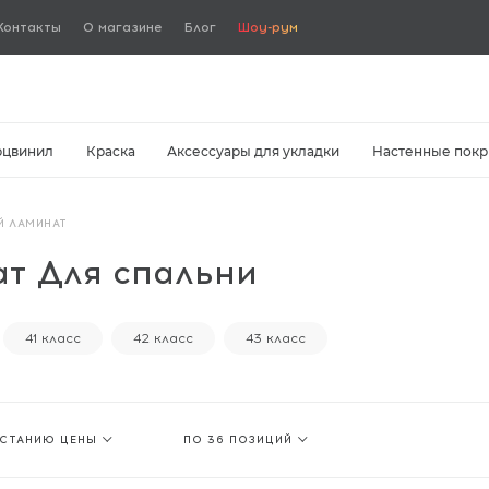
Контакты
О магазине
Блог
Шоу-рум
рцвинил
Краска
Аксессуары для укладки
Настенные покр
Й ЛАМИНАТ
т Для спальни
41 класс
42 класс
43 класс
АСТАНИЮ ЦЕНЫ
ПО 36 ПОЗИЦИЙ