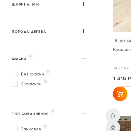
ШИРИНА, ММ
от
до
ПОРОДА ДЕРЕВА
В налич
Кварцвин
?
ФАСКА
Акация
34 класс
?
Бамбук
Без фаски
1 316 
?
Береза
С фаской
Бук
Венге
?
Вяз
ТИП СОЕДИНЕНИЯ
Гикори
?
Замковое