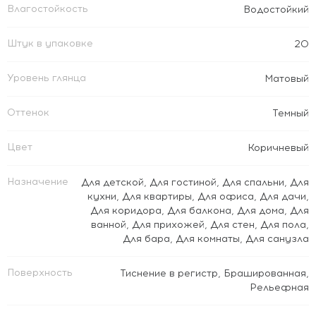
Влагостойкость
Водостойкий
Штук в упаковке
20
Уровень глянца
Матовый
Оттенок
Темный
Цвет
Коричневый
Назначение
Для детской
,
Для гостиной
,
Для спальни
,
Для
кухни
,
Для квартиры
,
Для офиса
,
Для дачи
,
Для коридора
,
Для балкона
,
Для дома
,
Для
ванной
,
Для прихожей
,
Для стен
,
Для пола
,
Для бара
,
Для комнаты
,
Для санузла
Поверхность
Тиснение в регистр
,
Брашированная
,
Рельефная