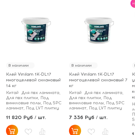
H
В наличии
В наличии
Клей Vinilam 1K-DL17
Клей Vinilam 1K-DL17
К
многоцелевой силановый
многоцелевой силановый 7
у
14 кг
кг
м
к
Китай
Для пвх ламината,
Китай
Для пвх ламината,
к
Для пвх плитки, Под
Для пвх плитки, Под
виниловые полы, Под SPC
виниловые полы, Под SPC
Н
ламинат, Под LVT плитку
ламинат, Под LVT плитку
л
П
11 820 Руб / шт.
7 336 Руб / шт.
S
п
1