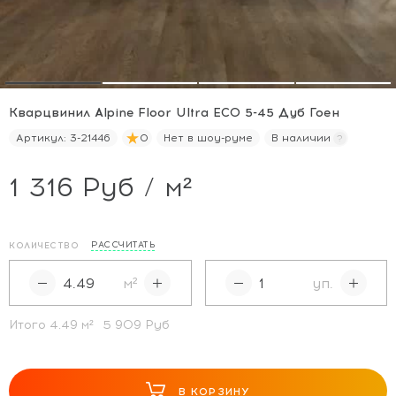
Кварцвинил Alpine Floor Ultra ECO 5-45 Дуб Гоен
Артикул:
3-21446
0
Нет в шоу-руме
В наличии
1 316 Руб / м²
РАССЧИТАТЬ
КОЛИЧЕСТВО
м²
уп.
Итого
4.49
м²
5 909 Руб
В КОРЗИНУ