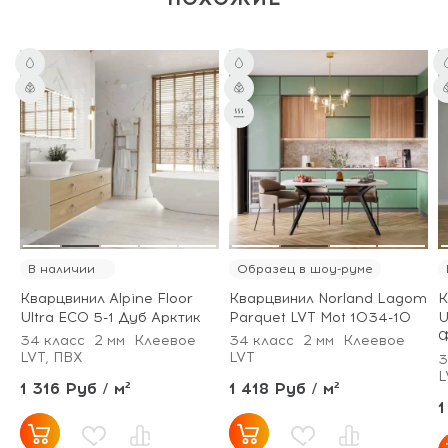
В наличии
Образец в шоу-руме
Кварцвинил Alpine Floor
Кварцвинил Norland Lagom
К
Ultra ECO 5-1 Дуб Арктик
Parquet LVT Mot 1034-10
U
Ф
34 класс
2 мм
Клеевое
34 класс
2 мм
Клеевое
LVT, ПВХ
LVT
3
L
1 316 Руб / м²
1 418 Руб / м²
1