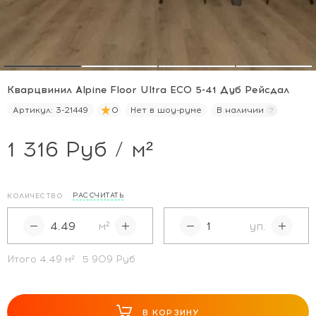
Кварцвинил Alpine Floor Ultra ECO 5-41 Дуб Рейсдал
Артикул:
3-21449
0
Нет в шоу-руме
В наличии
1 316 Руб / м²
РАССЧИТАТЬ
КОЛИЧЕСТВО
м²
уп.
Итого
4.49
м²
5 909 Руб
В КОРЗИНУ