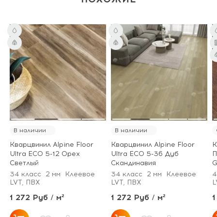
В наличии
В наличии
Кварцвинил Alpine Floor
Кварцвинил Alpine Floor
К
Ultra ECO 5-12 Орех
Ultra ECO 5-36 Дуб
П
Светлый
Скандинавия
G
34 класс
2 мм
Клеевое
34 класс
2 мм
Клеевое
4
LVT, ПВХ
LVT, ПВХ
L
1 272 Руб / м²
1 272 Руб / м²
1