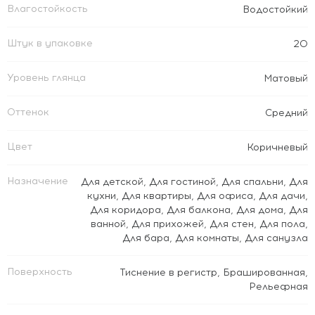
Влагостойкость
Водостойкий
Штук в упаковке
20
Уровень глянца
Матовый
Оттенок
Средний
Цвет
Коричневый
Назначение
Для детской
,
Для гостиной
,
Для спальни
,
Для
кухни
,
Для квартиры
,
Для офиса
,
Для дачи
,
Для коридора
,
Для балкона
,
Для дома
,
Для
ванной
,
Для прихожей
,
Для стен
,
Для пола
,
Для бара
,
Для комнаты
,
Для санузла
Поверхность
Тиснение в регистр
,
Брашированная
,
Рельефная