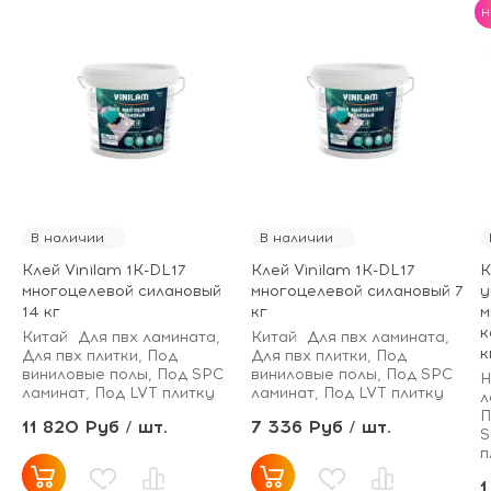
H
В наличии
В наличии
Клей Vinilam 1K-DL17
Клей Vinilam 1K-DL17
К
многоцелевой силановый
многоцелевой силановый 7
у
14 кг
кг
м
к
Китай
Для пвх ламината,
Китай
Для пвх ламината,
к
Для пвх плитки, Под
Для пвх плитки, Под
виниловые полы, Под SPC
виниловые полы, Под SPC
Н
ламинат, Под LVT плитку
ламинат, Под LVT плитку
л
П
11 820 Руб / шт.
7 336 Руб / шт.
S
п
1