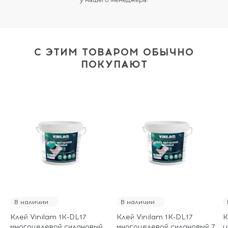
С ЭТИМ ТОВАРОМ ОБЫЧНО
ПОКУПАЮТ
В наличии
В наличии
Клей Vinilam 1K-DL17
Клей Vinilam 1K-DL17
К
многоцелевой силановый
многоцелевой силановый 7
у