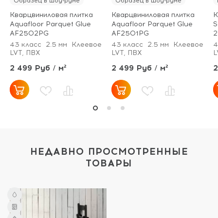
Образец в шоу-руме
Образец в шоу-руме
Кварцвиниловая плитка
Кварцвиниловая плитка
К
Aquafloor Parquet Glue
Aquafloor Parquet Glue
S
AF2502PG
AF2501PG
2
43 класс
2.5 мм
Клеевое
43 класс
2.5 мм
Клеевое
4
LVT, ПВХ
LVT, ПВХ
L
2 499 Руб / м²
2 499 Руб / м²
2
НЕДАВНО ПРОСМОТРЕННЫЕ
ТОВАРЫ