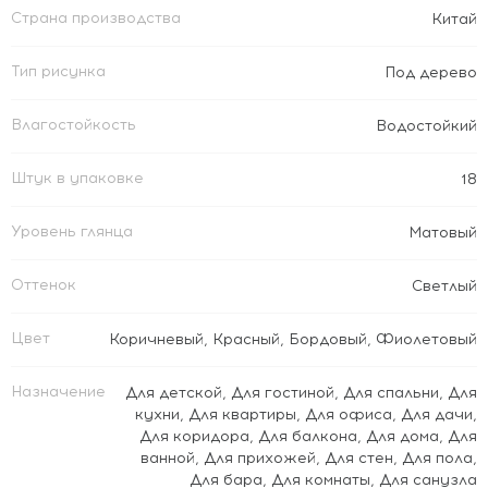
Страна производства
Китай
Тип рисунка
Под дерево
Влагостойкость
Водостойкий
Штук в упаковке
18
Уровень глянца
Матовый
Оттенок
Светлый
Цвет
Коричневый
,
Красный
,
Бордовый
,
Фиолетовый
Назначение
Для детской
,
Для гостиной
,
Для спальни
,
Для
кухни
,
Для квартиры
,
Для офиса
,
Для дачи
,
Для коридора
,
Для балкона
,
Для дома
,
Для
ванной
,
Для прихожей
,
Для стен
,
Для пола
,
Для бара
,
Для комнаты
,
Для санузла