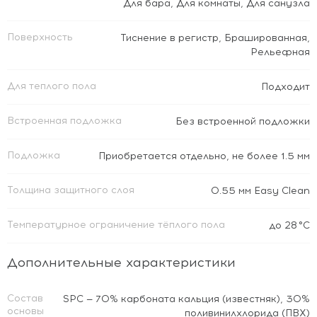
Для бара
,
Для комнаты
,
Для санузла
Поверхность
Тиснение в регистр
,
Брашированная
,
Рельефная
Для теплого пола
Подходит
Встроенная подложка
Без встроенной подложки
Подложка
Приобретается отдельно, не более 1.5 мм
Толщина защитного слоя
0.55 мм Easy Clean
Температурное ограничение тёплого пола
до 28 °C
Дополнительные характеристики
Состав
SPC — 70% карбоната кальция (известняк), 30%
основы
поливинилхлорида (ПВХ)