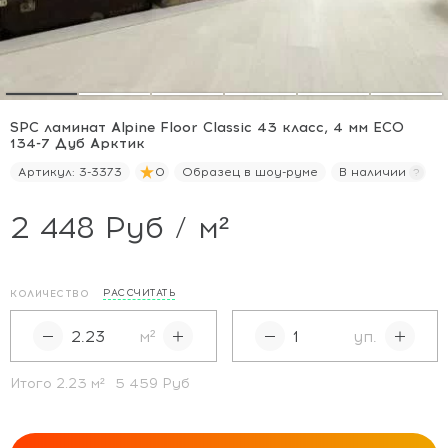
SPC ламинат Alpine Floor Classic 43 класс, 4 мм ECO
134-7 Дуб Арктик
Артикул:
3-3373
0
Образец в шоу-руме
В наличии
2 448 Руб / м²
РАССЧИТАТЬ
КОЛИЧЕСТВО
м²
уп.
Итого
2.23
м²
5 459 Руб