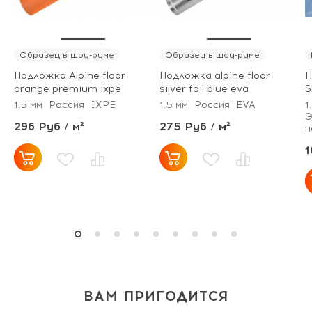
Образец в шоу-руме
Образец в шоу-руме
Подложка Alpine floor
Подложка alpine floor
П
orange premium ixpe
silver foil blue eva
S
1.5 мм
Россия
IXPE
1.5 мм
Россия
EVA
1
Э
296 Руб / м²
275 Руб / м²
п
1
ВАМ ПРИГОДИТСЯ