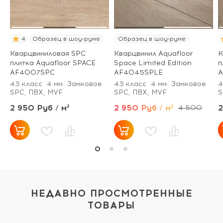
4
Образец в шоу-руме
Образец в шоу-руме
Кварцвиниловая SPC
Кварцвинил Aquafloor
К
плитка Aquafloor SPACE
Space Limited Edition
п
AF4007SPC
AF4045SPLE
A
43 класс
4 мм
Замковое
43 класс
4 мм
Замковое
4
SPC, ПВХ, MVF
SPC, ПВХ, MVF
S
2 950 Руб / м²
2 950 Руб / м²
2
4 500
НЕДАВНО ПРОСМОТРЕННЫЕ
ТОВАРЫ