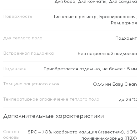
Для бара
,
Для комнаты
,
Для санузла
Поверхность
Тиснение в регистр
,
Брашированная
,
Рельефная
Для теплого пола
Подходит
Встроенная подложка
Без встроенной подложки
Подложка
Приобретается отдельно, не более 1.5 мм
Толщина защитного слоя
0.55 мм Easy Clean
Температурное ограничение тёплого пола
до 28 °C
Дополнительные характеристики
Состав
SPC — 70% карбоната кальция (известняк), 30%
основы
поливинилхлорида (ПВХ)