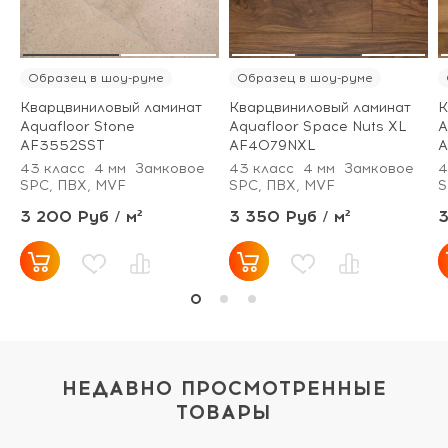
Образец в шоу-руме
Образец в шоу-руме
Кварцвиниловый ламинат
Кварцвиниловый ламинат
К
Aquafloor Stone
Aquafloor Space Nuts XL
A
AF3552SST
AF4079NXL
A
43 класс
4 мм
Замковое
43 класс
4 мм
Замковое
4
SPC, ПВХ, MVF
SPC, ПВХ, MVF
S
3 200 Руб / м²
3 350 Руб / м²
3
НЕДАВНО ПРОСМОТРЕННЫЕ
ТОВАРЫ