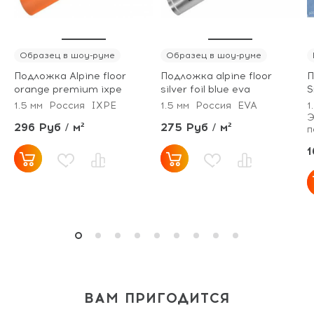
Образец в шоу-руме
Образец в шоу-руме
Подложка Alpine floor
Подложка alpine floor
П
orange premium ixpe
silver foil blue eva
S
1.5 мм
Россия
IXPE
1.5 мм
Россия
EVA
1
Э
296 Руб / м²
275 Руб / м²
п
1
ВАМ ПРИГОДИТСЯ