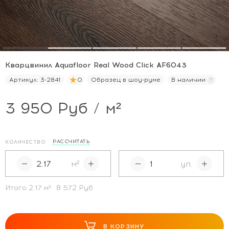
Кварцвинил Aquafloor Real Wood Click AF6043
Артикул:
3-2841
0
Образец в шоу-руме
В наличии
3 950 Руб / м²
РАССЧИТАТЬ
КОЛИЧЕСТВО
м²
уп.
Итого
2.17
м²
8 572 Руб
В КОРЗИНУ