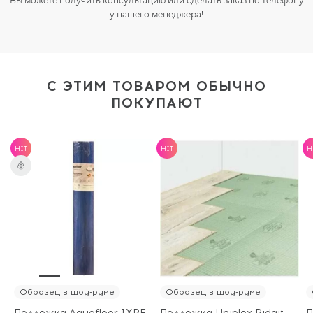
Вы можете получить консультацию или сделать заказ по телефону
у нашего менеджера!
С ЭТИМ ТОВАРОМ ОБЫЧНО
ПОКУПАЮТ
HIT
HIT
H
Образец в шоу-руме
Образец в шоу-руме
Подложка Aquafloor IXPE
Подложка Uniplex Ridgit
П