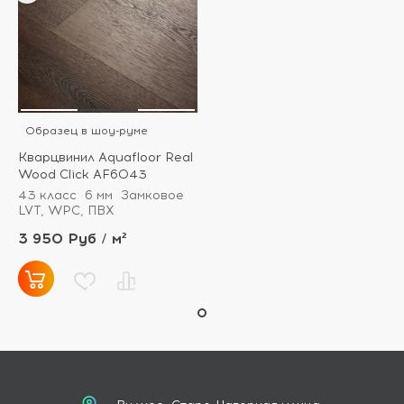
Образец в шоу-руме
Кварцвинил Aquafloor Real
Wood Click AF6043
43 класс
6 мм
Замковое
LVT, WPC, ПВХ
3 950 Руб / м²