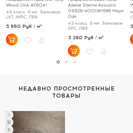
Wood Click AF6041
Adelar Eterna Acoustic
W
05929/400087686 Major
43 класс
6 мм
Замковое
4
Oak
LVT, WPC, ПВХ
L
43 класс
6 мм
Замковое
3 950 Руб / м²
3
SPC, ПВХ
3 260 Руб / м²
НЕДАВНО ПРОСМОТРЕННЫЕ
ТОВАРЫ