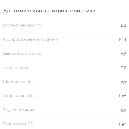
Дополнительные характеристики
Воспламеняемость
В2
Распространение пламени
РП1
Дымообразование
Д2
Токсичность
Т2
Шумоизоляция
Да
Самоклеящийся
Нет
Звукоизоляция
Да
Технология CPL
Нет