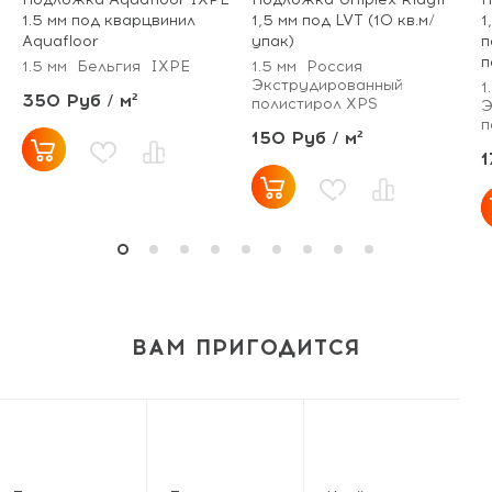
1.5 мм под кварцвинил
1,5 мм под LVT (10 кв.м/
1
Aquafloor
упак)
п
п
1.5 мм
Бельгия
IXPE
1.5 мм
Россия
Экструдированный
1
350 Руб / м²
полистирол XPS
Э
п
150 Руб / м²
1
ВАМ ПРИГОДИТСЯ