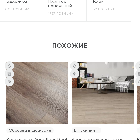
Подложка
Плинтус
Клей
напольный
100 ПОЗИЦИЙ
52 ПОЗИЦИИ
1757 ПОЗИЦИЙ
ПОХОЖИЕ
Образец в шоу-руме
В наличии
Кварцвинил Aquafloor Real
Кварц виниловые полы
К