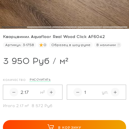
Кварцвинил Aquafloor Real Wood Click AF6042
Артикул:
3-1758
0
Образец в шоу-руме
В наличии
3 950 Руб / м²
РАССЧИТАТЬ
КОЛИЧЕСТВО
м²
уп.
Итого
2.17
м²
8 572 Руб
В КОРЗИНУ