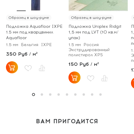
Образец в шоу-руме
Образец в шоу-руме
Подложка Aquafloor IXPE
Подложка Uniplex Ridgit
П
1.5 мм под кварцвинил
1,5 мм под LVT (10 кв.м/
1
Aquafloor
упак)
п
п
1.5 мм
Бельгия
IXPE
1.5 мм
Россия
Экструдированный
1
350 Руб / м²
полистирол XPS
Э
п
150 Руб / м²
1
ВАМ ПРИГОДИТСЯ