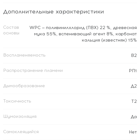
Дополнительные характеристики
Состав
WPC — поливинилхлорид (ПВХ) 22 %, древесная
основы
мука 55%, вспенивающий агент 8%, карбонат
кальция (известняк) 15%
Воспламеняемость
В2
Распространение пламени
РП1
Дымообразование
Д2
Токсичность
Т2
Шумоизоляция
Да
Самоклеящийся
Нет