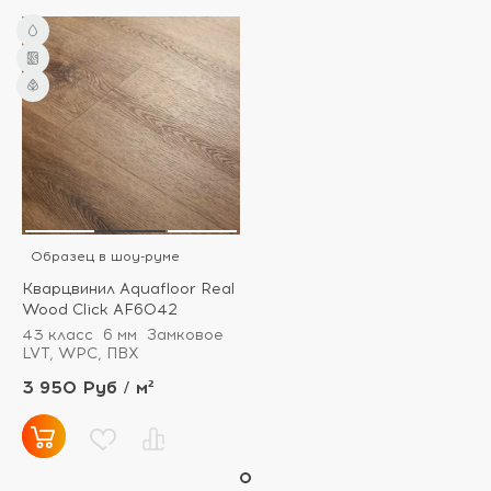
Образец в шоу-руме
Кварцвинил Aquafloor Real
Wood Click AF6042
43 класс
6 мм
Замковое
LVT, WPC, ПВХ
3 950 Руб / м²