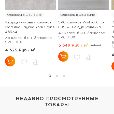
Образец в шоу-руме
Образец в шоу-руме
Кварцвиниловый ламинат
SPC ламинат Vinilpol Click
К
Moduleo Layred York Stone
8855-EIR Дуб Равенна
M
46934
H
43 класс
6 мм
Замковое
5
SPC, ПВХ
33 класс
6 мм
Замковое
SPC, ПВХ
3
3 649 Руб / м²
4 879
S
4 325 Руб / м²
4
НЕДАВНО ПРОСМОТРЕННЫЕ
ТОВАРЫ