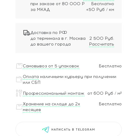
при заказе
от 80 000 Р
Бесплатно
за МКАД
+50 Руб / км
Доставка по РФ
до терминала в г. Москва
2 500 Руб.
до вашего города
Рассчитать
Самовывоз от 5 упаковок
Бесплатно
Оплата
наличными курьеру при получении
или СБП
Профессиональный монтаж
от 600 Руб / м²
Хранение на складе до 2х
Бесплатно
месяцев
НАПИСАТЬ В TELEGRAM