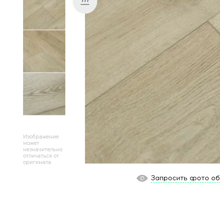
Массивная доска
Террасная доска
Аксессуары для укладки
Настенные покрытия
Отопительное оборудование
Бренды
Изображение
может
Новинки
незначительно
отличаться от
оригинала
По распродаже и скидке
Запросить фото о
Популярные товары