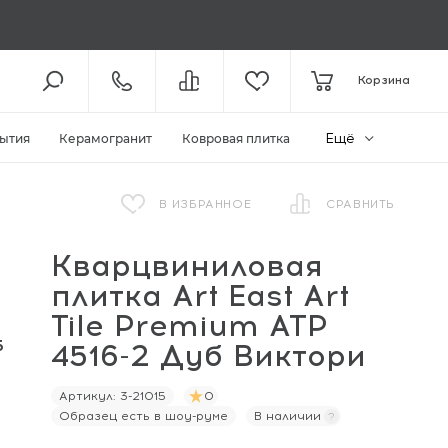
8 (800) 301-61-43
Корзина
КОЛЛ-ЦЕНТР /
С 11:00
+7 (495) 118-29-26
ШОУ-РУМ /
С 11:00
Ещё
ытия
Керамогранит
Ковровая плитка
ЗАКАЗАТЬ ЗВОНОК
В ИЗБРАННОЕ
СРАВНИТЬ
Кварцвиниловая
ZAKAZ@MEGAPOLIYA.RU
E-MAIL
плитка Art East Art
Видное, ул. Старо-Нагорная, д.
20 ТЦ «Видное Парк»
Tile Premium ATP
ШОУ-РУМ
5
4516-2 Дуб Виктори
Артикул:
3-21015
0
Образец есть в шоу-руме
В наличии