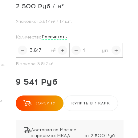
2 500 Руб / м²
И
Упаковка:
3.817
м²
/ 17 шт.
Рассчитать
Количество
м²
уп.
В заказе
3.817
м²
НИЕ
9 541 Руб
И
В КОРЗИНУ
КУПИТЬ В 1 КЛИК
Доставка по Москве
в пределах МКАД
от 2 500 Руб.