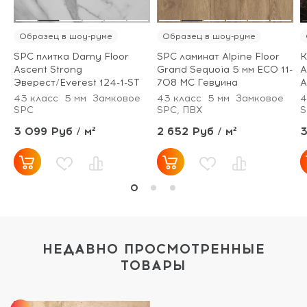
Образец в шоу-руме
Образец в шоу-руме
SPC плитка Damy Floor
SPC ламинат Alpine Floor
К
Ascent Strong
Grand Sequoia 5 мм ECO 11-
A
Эверест/Everest 124-1-ST
708 МС Гевуина
A
43 класс
5 мм
Замковое
43 класс
5 мм
Замковое
4
SPC
SPC, ПВХ
S
3 099 Руб / м²
2 652 Руб / м²
3
НЕДАВНО ПРОСМОТРЕННЫЕ
ТОВАРЫ