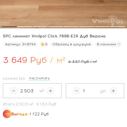
SPC ламинат Vinilpol Click 7898-EIR Дуб Верона
Артикул:
51-8794
0
Образец в шоу-руме
В наличии
3 649 Руб / м²
4 337 Руб / м²
РАССЧИТАТЬ
КОЛИЧЕСТВО
м²
уп.
Итого
2.503
м²
9 133 Руб
Выгода:
1 722 Руб
-16%