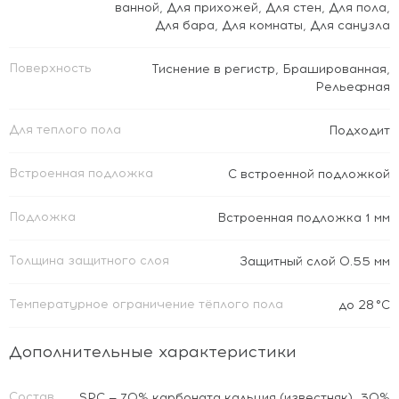
ванной
,
Для прихожей
,
Для стен
,
Для пола
,
Для бара
,
Для комнаты
,
Для санузла
Поверхность
Тиснение в регистр
,
Брашированная
,
Рельефная
Для теплого пола
Подходит
Встроенная подложка
C встроенной подложкой
Подложка
Встроенная подложка 1 мм
Толщина защитного слоя
Защитный слой 0.55 мм
Температурное ограничение тёплого пола
до 28 °C
Дополнительные характеристики
Состав
SPC — 70% карбоната кальция (известняк), 30%