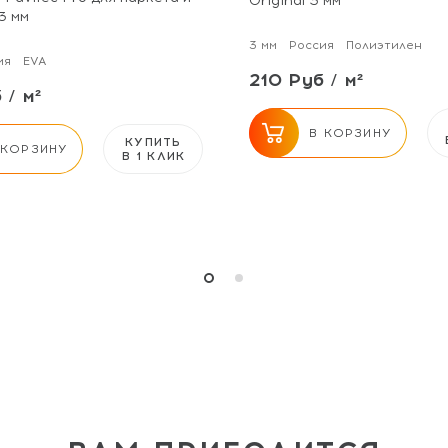
Original 3 мм
3 мм
3 мм
Россия
Полиэтилен
ия
EVA
210 Руб / м²
 / м²
В КОРЗИНУ
КУПИТЬ
 КОРЗИНУ
В 1 КЛИК