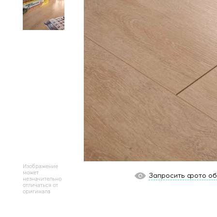
Массивная доска
Террасная доска
Аксессуары для укладки
Настенные покрытия
Отопительное оборудование
Бренды
Новинки
Изображение
По распродаже и скидке
может
Запросить фото о
незначительно
отличаться от
Популярные товары
оригинала