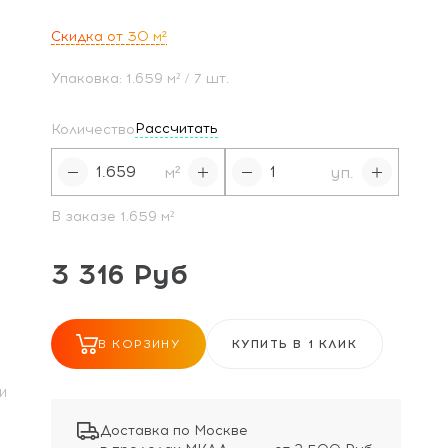
Скидка от 30
м²
Упаковка:
1.659
м²
/ 7 шт.
Рассчитать
Количество
м²
уп.
В заказе
1.659
м²
3 316 Руб
В КОРЗИНУ
КУПИТЬ В 1 КЛИК
И
Доставка по Москве