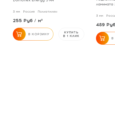
Domoflex Energy 3 мм
ламината 
3 мм
Россия
Полиэтилен
3 мм
Росс
255 Руб / м²
489 Руб
КУПИТЬ
В КОРЗИНУ
В 1 КЛИК
В