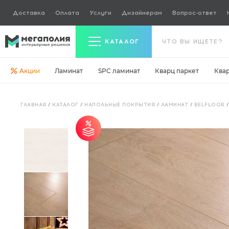
Доставка
Оплата
Услуги
Дизайнерам
Вопрос-ответ
КАТАЛОГ
Акции
Ламинат
SPC ламинат
Кварц паркет
Ква
Керамогранит
ГЛАВНАЯ
/
КАТАЛОГ
/
НАПОЛЬНЫЕ ПОКРЫТИЯ
/
ЛАМИНАТ
/
BELFLOOR
Ламинат
Кварц паркет
от 30 м² - скидка 5%.
Кварцвинил
Ковровая плитка
Паркетная доска
Инженерная доска