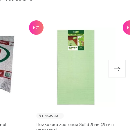
HIT
H
В наличии
nal
Подложка листовая Solid 3 мм (5 м² в