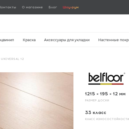
Контакты
О магазине
Блог
Шоу-рум
рцвинил
Краска
Аксессуары для укладки
Настенные покр
/
UNIVERSAL 12
1215 × 195 × 12 мм
РАЗМЕР ДОСКИ
33 класс
КЛАСС ИЗНОСОСТОЙКОСТ