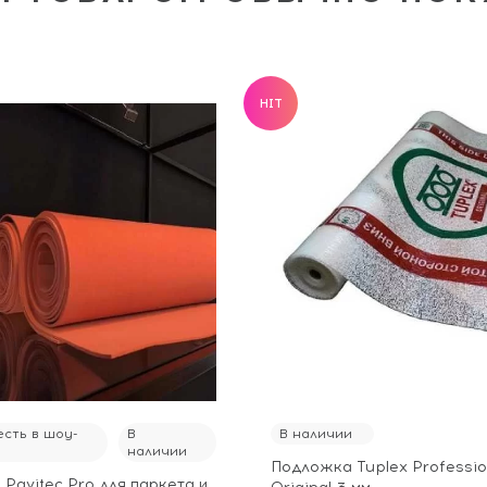
HIT
сть в шоу-
В
В наличии
наличии
Подложка Tuplex Professio
Pavitec Pro для паркета и