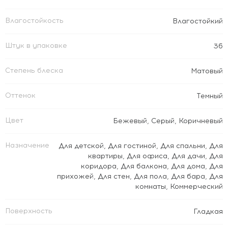
Влагостойкость
Влагостойкий
Штук в упаковке
36
Степень блеска
Матовый
Оттенок
Темный
Цвет
Бежевый
,
Серый
,
Коричневый
Назначение
Для детской
,
Для гостиной
,
Для спальни
,
Для
квартиры
,
Для офиса
,
Для дачи
,
Для
коридора
,
Для балкона
,
Для дома
,
Для
прихожей
,
Для стен
,
Для пола
,
Для бара
,
Для
комнаты
,
Коммерческий
Поверхность
Гладкая