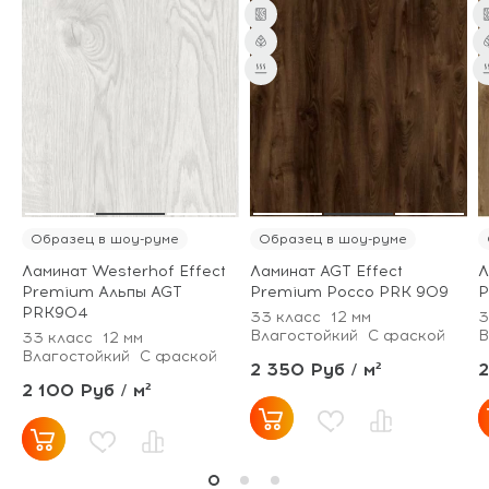
Образец в шоу-руме
Образец в шоу-руме
Ламинат Westerhof Effect
Ламинат AGT Effect
Л
Premium Альпы AGT
Premium Россо PRK 909
P
PRK904
33 класс
12 мм
3
Влагостойкий
С фаской
В
33 класс
12 мм
Влагостойкий
С фаской
2 350 Руб / м²
2
2 100 Руб / м²