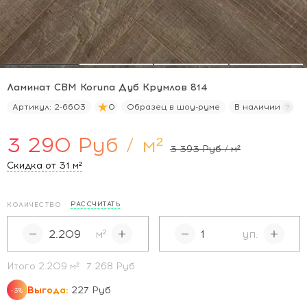
Ламинат CBM Koruna Дуб Крумлов 814
Артикул:
2-6603
0
Образец в шоу-руме
В наличии
3 290 Руб / м²
3 393 Руб / м²
Скидка от 31
м²
РАССЧИТАТЬ
КОЛИЧЕСТВО
м²
уп.
Итого
2.209
м²
7 268 Руб
Выгода:
227 Руб
-3%