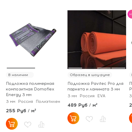
H
В наличии
Образец в шоу-руме
Подложка полимерная
Подложка Pavitec Pro для
П
композитная Domoflex
паркета и ламината 3 мм
P
Energy 3 мм
3 мм
Россия
EVA
3
3 мм
Россия
Полиэтилен
489 Руб / м²
2
255 Руб / м²