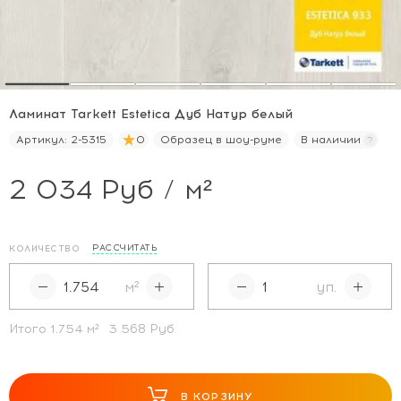
Ламинат Tarkett Estetica Дуб Натур белый
Артикул:
2-5315
0
Образец в шоу-руме
В наличии
2 034 Руб / м²
РАССЧИТАТЬ
КОЛИЧЕСТВО
м²
уп.
Итого
1.754
м²
3 568 Руб
В КОРЗИНУ