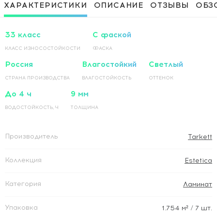
Приклеивание ламинированного
1 500 Руб / м²
ХАРАКТЕРИСТИКИ
ОПИСАНИЕ
ОТЗЫВЫ
ОБЗ
покрытия на основание по прямой
Приклеивание ламинированного
1 500 Руб / м²
покрытия на основание по диагонали
33 класс
С фаской
КЛАСС ИЗНОСОСТОЙКОСТИ
ФАСКА
Россия
Влагостойкий
Светлый
СТРАНА ПРОИЗВОДСТВА
ВЛАГОСТОЙКОСТЬ
ОТТЕНОК
До 4 ч
9 мм
ВОДОСТОЙКОСТЬ, Ч
ТОЛЩИНА
Производитель
Tarkett
Коллекция
Estetica
Категория
Ламинат
Упаковка
1.754
м²
/ 7 шт.