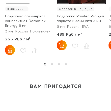
В наличии
Образец в шоу-руме
Подложка полимерная
Подложка Pavitec Pro для
П
композитная Domoflex
паркета и ламината 3 мм
P
Energy 3 мм
3 мм
Россия
EVA
3
3 мм
Россия
Полиэтилен
489 Руб / м²
2
255 Руб / м²
ВАМ ПРИГОДИТСЯ