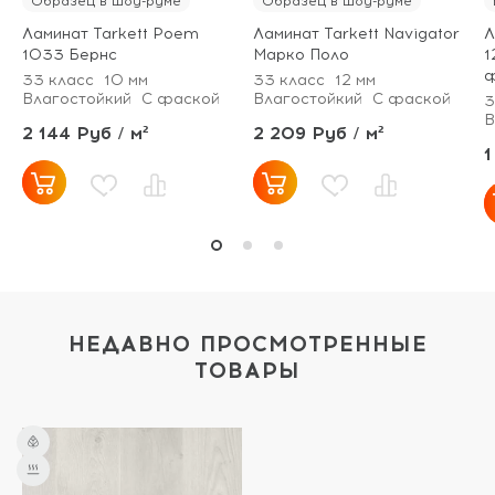
Образец в шоу-руме
Образец в шоу-руме
Ламинат Tarkett Poem
Ламинат Tarkett Navigator
Л
1033 Бернс
Марко Поло
1
ф
33 класс
10 мм
33 класс
12 мм
Влагостойкий
С фаской
Влагостойкий
С фаской
3
В
2 144 Руб / м²
2 209 Руб / м²
1
НЕДАВНО ПРОСМОТРЕННЫЕ
ТОВАРЫ