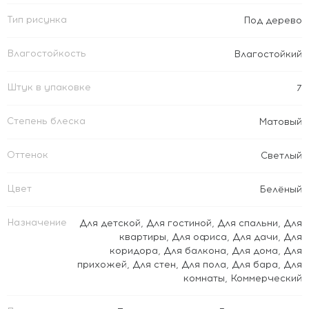
Тип рисунка
Под дерево
Влагостойкость
Влагостойкий
Штук в упаковке
7
Степень блеска
Матовый
Оттенок
Светлый
Цвет
Белёный
Назначение
Для детской
,
Для гостиной
,
Для спальни
,
Для
квартиры
,
Для офиса
,
Для дачи
,
Для
коридора
,
Для балкона
,
Для дома
,
Для
прихожей
,
Для стен
,
Для пола
,
Для бара
,
Для
комнаты
,
Коммерческий