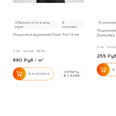
Образец есть в шоу-
В
В наличи
руме
наличии
Подложка
Подложка рулонная Floor Fort 3 мм
Domoflex 
3 мм
Росс
3 мм
Китай
HEVA
255 Руб
690 Руб / м²
В
КУПИТЬ
В КОРЗИНУ
В 1 КЛИК