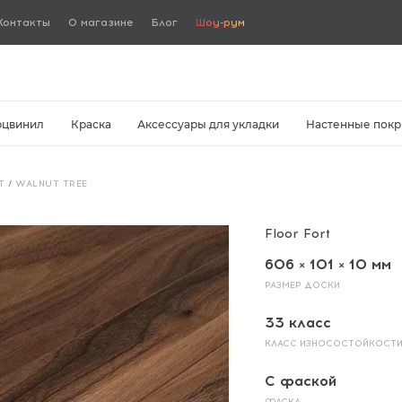
Контакты
О магазине
Блог
Шоу-рум
рцвинил
Краска
Аксессуары для укладки
Настенные покр
T
/
WALNUT TREE
Floor Fort
606 × 101 × 10 мм
РАЗМЕР ДОСКИ
33 класс
КЛАСС ИЗНОСОСТОЙКОСТ
С фаской
ФАСКА