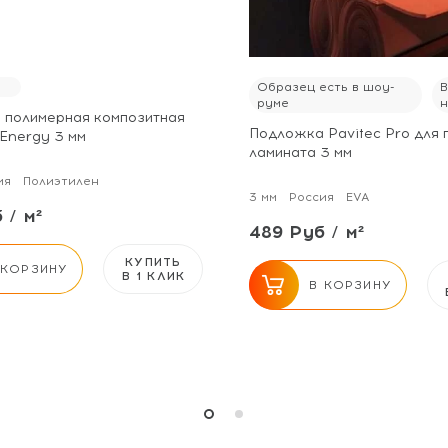
и
Образец есть в шоу-
руме
 полимерная композитная
Подложка Pavitec Pro для 
Energy 3 мм
ламината 3 мм
ия
Полиэтилен
3 мм
Россия
EVA
 / м²
489 Руб / м²
КУПИТЬ
 КОРЗИНУ
В 1 КЛИК
В КОРЗИНУ