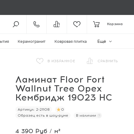
8 (800) 301-61-43
Корзина
КОЛЛ-ЦЕНТР /
С 10:00
+7 (495) 118-29-26
ШОУ-РУМ /
С 10:00
Ещё
ытия
Керамогранит
Ковровая плитка
ЗАКАЗАТЬ ЗВОНОК
В ИЗБРАННОЕ
СРАВНИТЬ
Ламинат Floor Fort
ZAKAZ@MEGAPOLIYA.RU
E-MAIL
Wallnut Tree Орех
Видное, ул. Старо-Нагорная, д.
20 ТЦ «Видное Парк»
Кембридж 19023 HC
ШОУ-РУМ
Артикул:
2-21108
0
И
Образец есть в шоу-руме
В наличии
4 390 Руб / м²