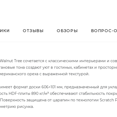
ТИКИ
ОТЗЫВЫ
ОБЗОРЫ
ВОПРОС-О
Walnut Tree сочетается с классическими интерьерами и с
новые тона создают уют в гостиных, кабинетах и просторн
ериканского ореха с выраженной текстурой.
 имеет формат доски 606×101 мм, предназначенный для укл
ность HDF-плиты 890 кг/м³ обеспечивают стабильность покр
 Поверхность защищена от царапин по технологии Scratch Pr
ометрию рисунка.