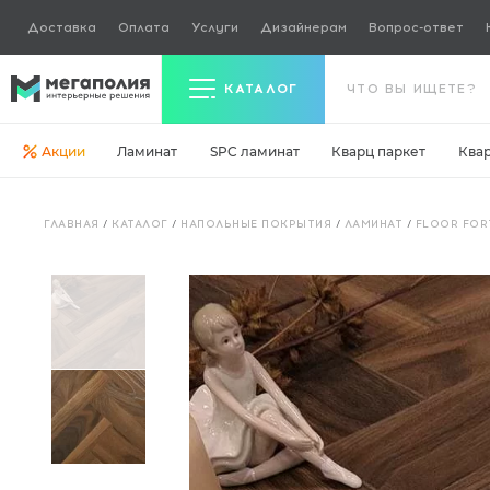
Доставка
Оплата
Услуги
Дизайнерам
Вопрос-ответ
КАТАЛОГ
Акции
Ламинат
SPC ламинат
Кварц паркет
Ква
Керамогранит
ГЛАВНАЯ
/
КАТАЛОГ
/
НАПОЛЬНЫЕ ПОКРЫТИЯ
/
ЛАМИНАТ
/
FLOOR FOR
Ламинат
Кварц паркет
Кварцвинил
Ковровая плитка
Паркетная доска
Инженерная доска