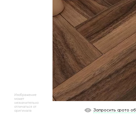
Массивная доска
Террасная доска
Аксессуары для укладки
Настенные покрытия
Отопительное оборудование
Бренды
Новинки
Изображение
может
незначительно
По распродаже и скидке
отличаться от
Запросить фото о
оригинала
Популярные товары