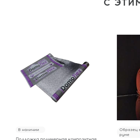
С ЭТИ
В наличии
Образец е
руме
Подложка полимерная композитная