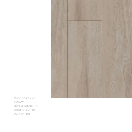
Массивная доска
Террасная доска
Аксессуары для укладки
Настенные покрытия
Отопительное оборудование
Бренды
Новинки
Изображение
По распродаже и скидке
может
незначительно
отличаться от
оригинала
Популярные товары