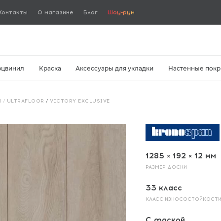
Контакты
О магазине
Блог
Шоу-рум
рцвинил
Краска
Аксессуары для укладки
Настенные покр
 / ULTRAFLOOR
/
VICTORY EXCLUSIVE
1285 × 192 × 12 мм
РАЗМЕР ДОСКИ
33 класс
КЛАСС ИЗНОСОСТОЙКОСТ
С фаской