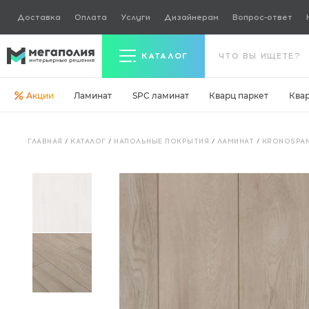
Доставка
Оплата
Услуги
Дизайнерам
Вопрос-ответ
КАТАЛОГ
Акции
Ламинат
SPC ламинат
Кварц паркет
Ква
Керамогранит
ГЛАВНАЯ
/
КАТАЛОГ
/
НАПОЛЬНЫЕ ПОКРЫТИЯ
/
ЛАМИНАТ
/
KRONOSPAN
Ламинат
Кварц паркет
Кварцвинил
Ковровая плитка
Паркетная доска
Инженерная доска