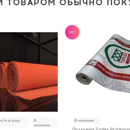
М ТОВАРОМ ОБЫЧНО ПО
HIT
сть в шоу-
В
В наличии
наличии
Подложка Tuplex Professio